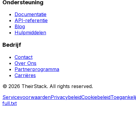
Ondersteuning
Documentatie
API-referentie
Blog
Hulpmiddelen
Bedrijf
Contact
Over Ons
Partnerprogramma
Carrières
©
2026
TheirStack. All rights reserved.
Servicevoorwaarden
Privacybeleid
Cookiebeleid
Toegankeli
full.txt