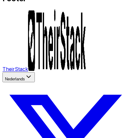
TheirStack
Nederlands