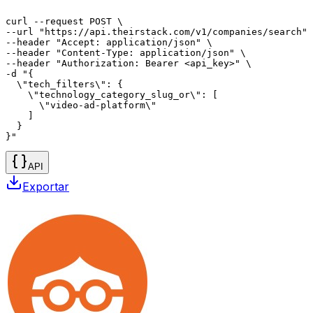
curl --request POST \

--url "https://api.theirstack.com/v1/companies/search" 
--header "Accept: application/json" \

--header "Content-Type: application/json" \

--header "Authorization: Bearer <api_key>" \

-d "{

  \"tech_filters\": {

    \"technology_category_slug_or\": [

      \"video-ad-platform\"

    ]

  }

}"
API
Exportar