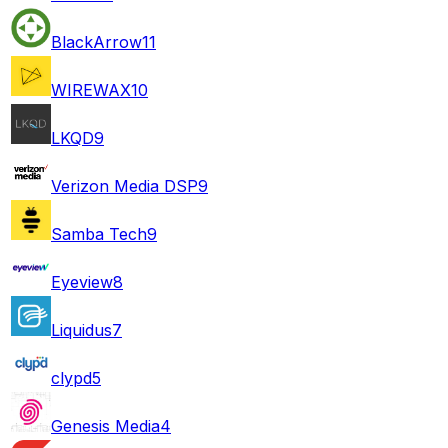
BlackArrow
11
WIREWAX
10
LKQD
9
Verizon Media DSP
9
Samba Tech
9
Eyeview
8
Liquidus
7
clypd
5
Genesis Media
4