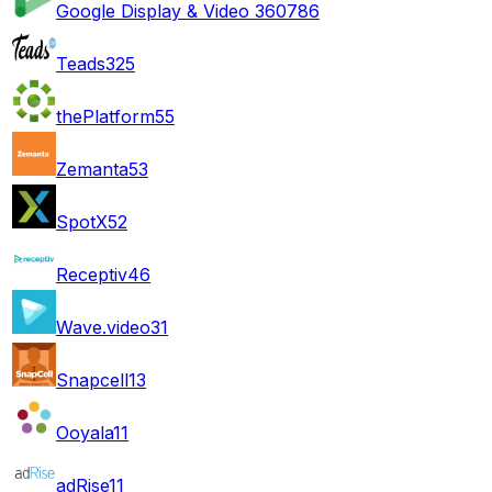
Google Display & Video 360
786
Teads
325
thePlatform
55
Zemanta
53
SpotX
52
Receptiv
46
Wave.video
31
Snapcell
13
Ooyala
11
adRise
11