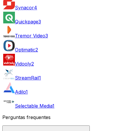
Synacor
4
Quickpage
3
Tremor Video
3
Optimatic
2
Vidooly
2
StreamRail
1
Adilo
1
Selectable Media
1
Perguntas frequentes