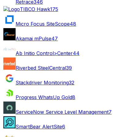
Retrace
346
TIBCO Hawk
175
Micro Focus SiteScope
48
Akamai mPulse
47
Ab Initio Control>Center
44
Riverbed SteelCentral
39
Stackdriver Monitoring
32
Progress WhatsUp Gold
8
ServiceNow Service Level Management
7
SmartBear AlertSite
6