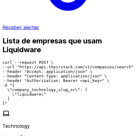
Receber alertas
Lista de empresas que usam
Liquidware
curl --request POST \

--url "https://api.theirstack.com/v1/companies/search" 
--header "Accept: application/json" \

--header "Content-Type: application/json" \

--header "Authorization: Bearer <api_key>" \

-d "{

  \"company_technology_slug_or\": [

    \"liquidware\"

  ]

}"
Technology