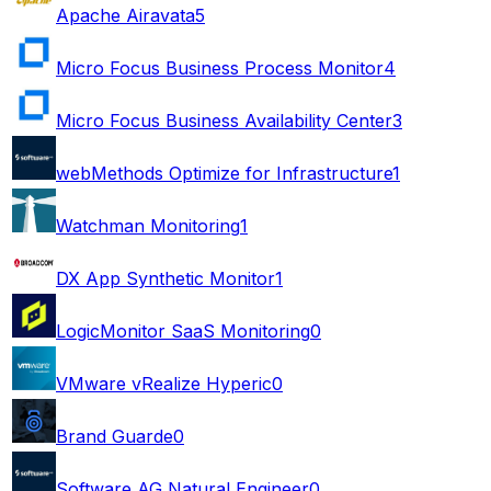
Apache Airavata
5
Micro Focus Business Process Monitor
4
Micro Focus Business Availability Center
3
webMethods Optimize for Infrastructure
1
Watchman Monitoring
1
DX App Synthetic Monitor
1
LogicMonitor SaaS Monitoring
0
VMware vRealize Hyperic
0
Brand Guarde
0
Software AG Natural Engineer
0