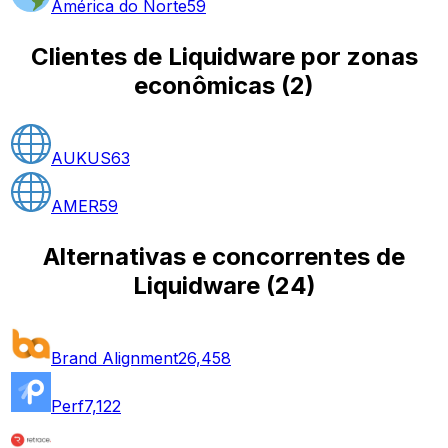
América do Norte
59
Clientes de Liquidware por zonas
econômicas
(
2
)
AUKUS
63
AMER
59
Alternativas e concorrentes de
Liquidware
(
24
)
Brand Alignment
26,458
Perf
7,122