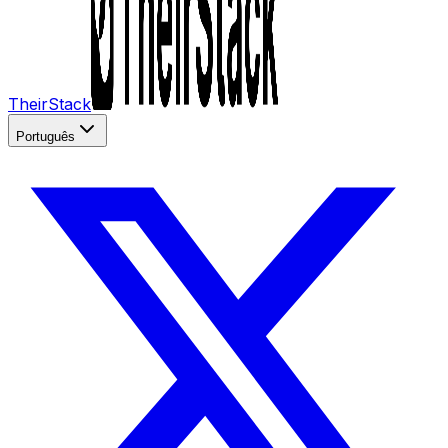
TheirStack
Português