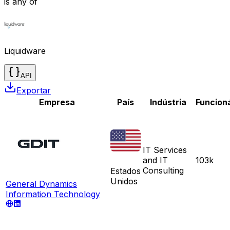
is any of
Liquidware
API
Exportar
Empresa
País
Indústria
Funcion
IT Services
and IT
103k
Consulting
Estados
Unidos
General Dynamics
Information Technology