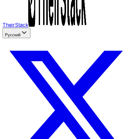
TheirStack
Русский