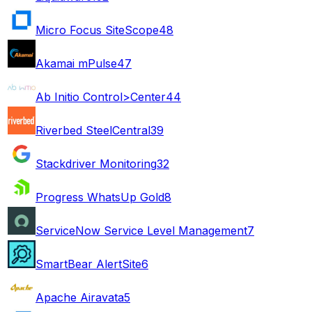
Micro Focus SiteScope
48
Akamai mPulse
47
Ab Initio Control>Center
44
Riverbed SteelCentral
39
Stackdriver Monitoring
32
Progress WhatsUp Gold
8
ServiceNow Service Level Management
7
SmartBear AlertSite
6
Apache Airavata
5