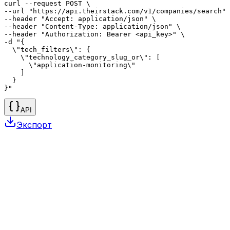
curl --request POST \

--url "https://api.theirstack.com/v1/companies/search" 
--header "Accept: application/json" \

--header "Content-Type: application/json" \

--header "Authorization: Bearer <api_key>" \

-d "{

  \"tech_filters\": {

    \"technology_category_slug_or\": [

      \"application-monitoring\"

    ]

  }

}"
API
Экспорт