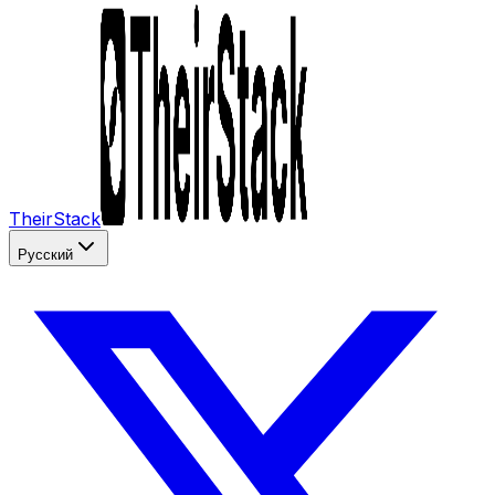
TheirStack
Русский