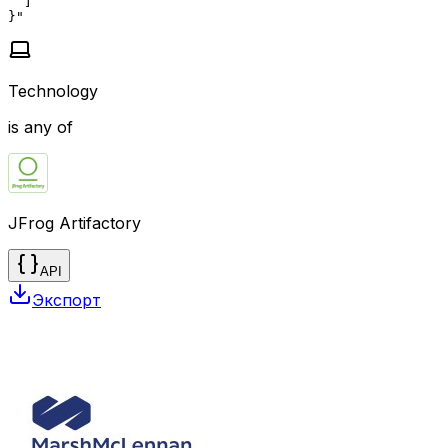
  ]

}"
Technology
is any of
JFrog Artifactory
API
Экспорт