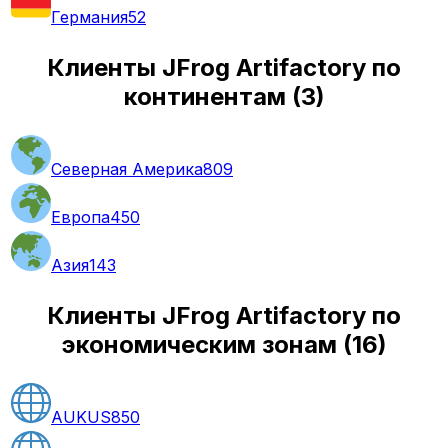
Германия
52
Клиенты JFrog Artifactory по
континентам
(
3
)
Северная Америка
809
Европа
450
Азия
143
Клиенты JFrog Artifactory по
экономическим зонам
(
16
)
AUKUS
850