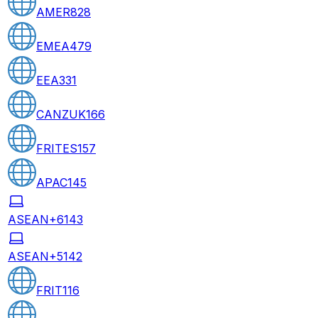
AMER
828
EMEA
479
EEA
331
CANZUK
166
FRITES
157
APAC
145
ASEAN+6
143
ASEAN+5
142
FRIT
116