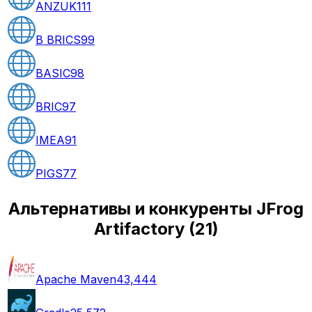
ANZUK
111
B BRICS
99
BASIC
98
BRIC
97
IMEA
91
PIGS
77
Альтернативы и конкуренты JFrog
Artifactory
(
21
)
Apache Maven
43,444