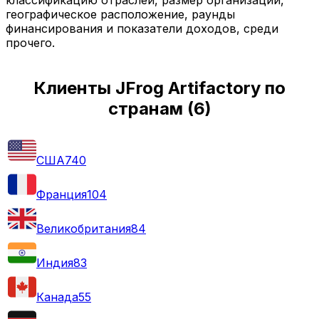
географическое расположение, раунды
финансирования и показатели доходов, среди
прочего.
Клиенты JFrog Artifactory по
странам
(
6
)
США
740
Франция
104
Великобритания
84
Индия
83
Канада
55