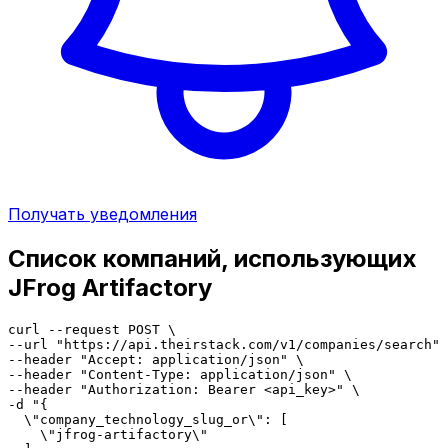
Получать уведомления
Список компаний, использующих
JFrog Artifactory
curl --request POST \

--url "https://api.theirstack.com/v1/companies/search" 
--header "Accept: application/json" \

--header "Content-Type: application/json" \

--header "Authorization: Bearer <api_key>" \

-d "{

  \"company_technology_slug_or\": [

    \"jfrog-artifactory\"
