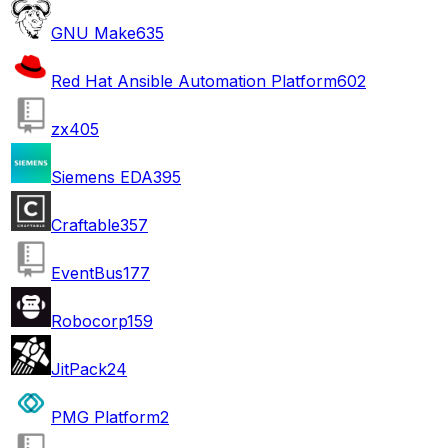
GNU Make
635
Red Hat Ansible Automation Platform
602
zx
405
Siemens EDA
395
Craftable
357
EventBus
177
Robocorp
159
JitPack
24
PMG Platform
2