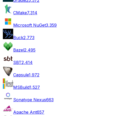
Gradle
25,572
CMake
7,314
Microsoft NuGet
3,359
Buck
2,773
Bazel
2,495
SBT
2,414
Capsule
1,972
MSBuild
1,527
Sonatype Nexus
663
Apache Ant
657