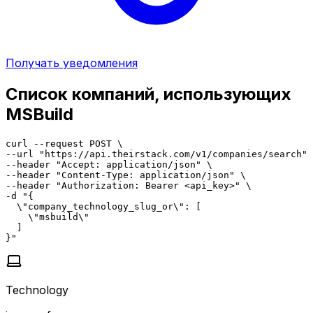
Получать уведомления
Список компаний, использующих
MSBuild
curl --request POST \

--url "https://api.theirstack.com/v1/companies/search" 
--header "Accept: application/json" \

--header "Content-Type: application/json" \

--header "Authorization: Bearer <api_key>" \

-d "{

  \"company_technology_slug_or\": [

    \"msbuild\"

  ]

}"
Technology