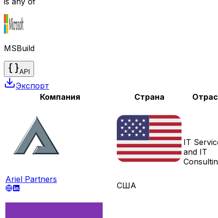
is any of
MSBuild
API
Экспорт
Компания
Страна
Отрас
IT Servic
and IT
Consulti
Ariel Partners
США