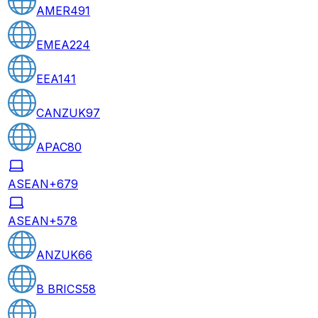
AMER
491
EMEA
224
EEA
141
CANZUK
97
APAC
80
ASEAN+6
79
ASEAN+5
78
ANZUK
66
B BRICS
58