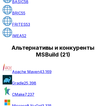
BASIC
58
BRIC
55
FRITES
53
IMEA
52
Альтернативы и конкуренты
MSBuild
(
21
)
Apache Maven
43,169
Gradle
25,398
CMake
7,237
Microsoft NuGet
3,335