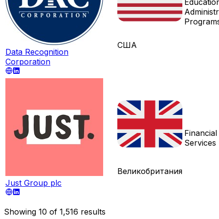
Educatio
Administr
Program
США
Data Recognition
Corporation
Financial
Services
Великобритания
Just Group plc
Showing
10
of
1,516
results