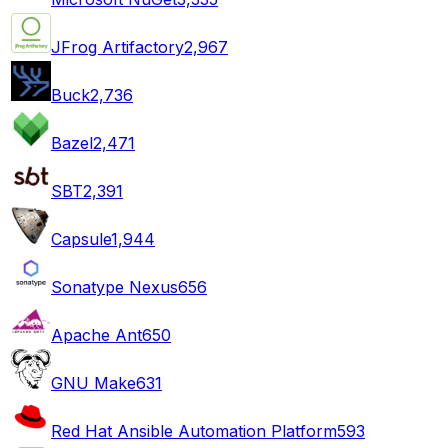
JFrog Artifactory
2,967
Buck
2,736
Bazel
2,471
SBT
2,391
Capsule
1,944
Sonatype Nexus
656
Apache Ant
650
GNU Make
631
Red Hat Ansible Automation Platform
593