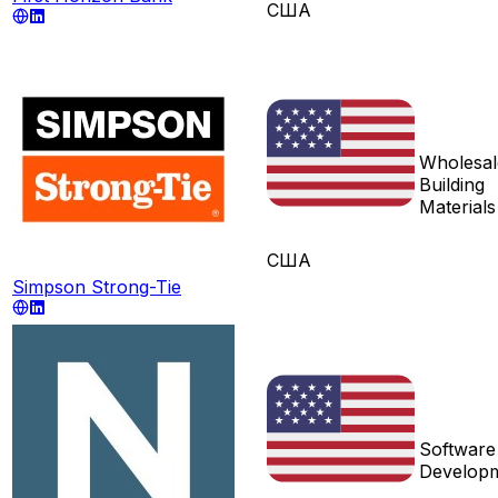
США
Wholesal
Building
Materials
США
Simpson Strong-Tie
Software
Develop