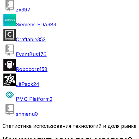
zx
397
Siemens EDA
383
Craftable
352
EventBus
176
Robocorp
158
JitPack
24
PMG Platform
2
shmenu
0
Статистика использования технологий и доля рынка