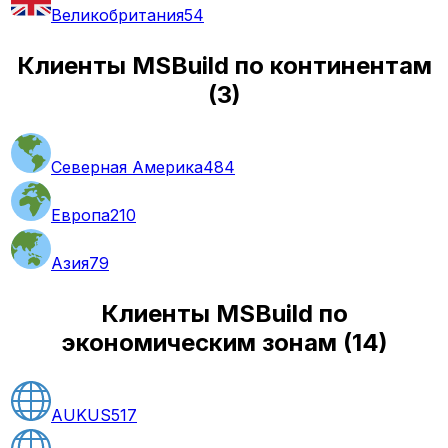
Великобритания
54
Клиенты MSBuild по континентам
(
3
)
Северная Америка
484
Европа
210
Азия
79
Клиенты MSBuild по
экономическим зонам
(
14
)
AUKUS
517