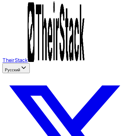
TheirStack
Русский