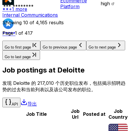
Ecommerce
high
*** ********
Platform
**
+
1
more
Internal Communications
Showing
10
of
4,165
results
Page
1
of
417
*****
Go to first page
Go to previous page
Go to next page
Go to last page
Job postings at
Deloitte
发现 Deloitte 的 217,010 个历史职位发布，包括揭示招聘趋
势的过去和当前列表以及该公司发布的职位。
导出
API
Job
Job
Job Title
Posted at
Url
Country