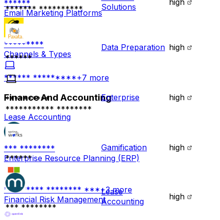
high
******
Solutions
******* **********
Email Marketing Platforms
*********
Data Preparation
high
Channels & Types
******
****** *********
+
7
more
Finance And Accounting
Enterprise
high
**********
*********** ********
Lease Accounting
Gamification
high
*** ********
******
Enterprise Resource Planning (ERP)
********* ******** ***
+
3
more
Lease
high
Financial Risk Management
Accounting
*** ********