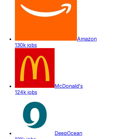
Amazon
130k
jobs
McDonald's
124k
jobs
DeepOcean