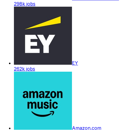
298k
jobs
EY
262k
jobs
Amazon.com