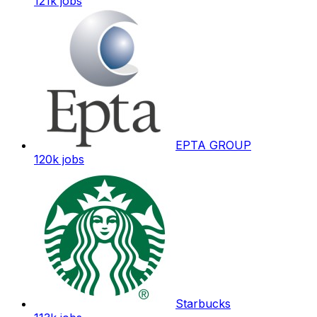
121k
jobs
EPTA GROUP
120k
jobs
Starbucks