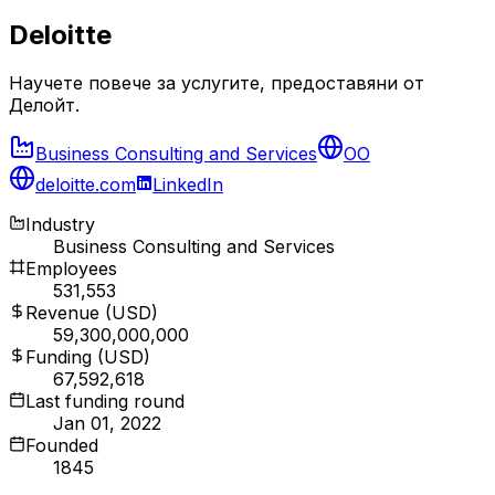
Deloitte
Научете повече за услугите, предоставяни от
Делойт.
Business Consulting and Services
OO
deloitte.com
LinkedIn
Industry
Business Consulting and Services
Employees
531,553
Revenue (USD)
59,300,000,000
Funding (USD)
67,592,618
Last funding round
Jan 01, 2022
Founded
1845