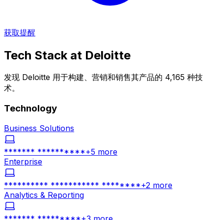
获取提醒
Tech Stack at
Deloitte
发现 Deloitte 用于构建、营销和销售其产品的 4,165 种技
术。
Technology
Business Solutions
******* **********
+
5
more
Enterprise
********** *********** ********
+
2
more
Analytics & Reporting
******* *********
+
3
more