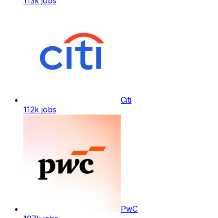
113k
jobs
Citi
112k
jobs
PwC