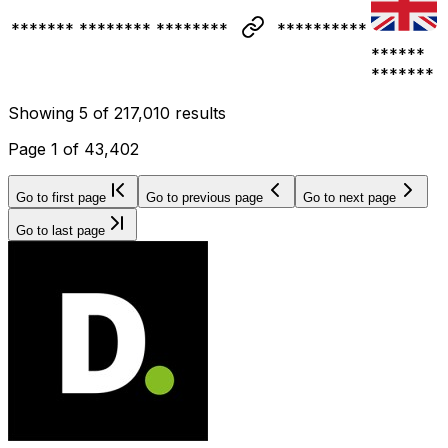
******* ******** ********
**********
******
*******
Showing
5
of
217,010
results
Page
1
of
43,402
Go to first page
Go to previous page
Go to next page
Go to last page