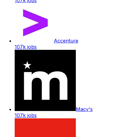
107k
jobs
Accenture
107k
jobs
Macy's
107k
jobs