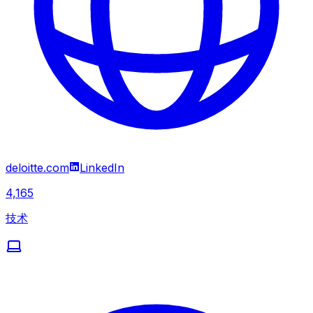
deloitte.com
LinkedIn
4,165
技术