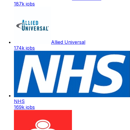
187k
jobs
Allied Universal
174k
jobs
NHS
169k
jobs