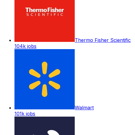
Thermo Fisher Scientific
104k
jobs
Walmart
101k
jobs