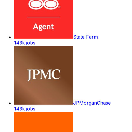
State Farm
143k
jobs
JPMorganChase
143k
jobs