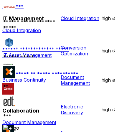
********
IT Management
Cloud Integration
high
****** *************
*****
Cloud Integration
Conversion
****** ************* *****
high
Optimization
IT Asset Management
****** *****
********** ** ***** **********
Document
Business Continuity
high
Management
**
*****
Electronic
high
Collaboration
Discovery
***
Document Management