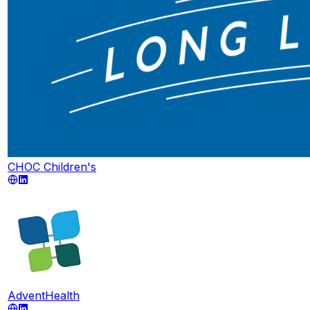
CHOC Children's
AdventHealth