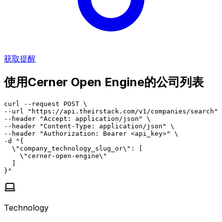
获取提醒
使用Cerner Open Engine的公司列表
curl --request POST \

--url "https://api.theirstack.com/v1/companies/search" 
--header "Accept: application/json" \

--header "Content-Type: application/json" \

--header "Authorization: Bearer <api_key>" \

-d "{

  \"company_technology_slug_or\": [

    \"cerner-open-engine\"

  ]

}"
Technology