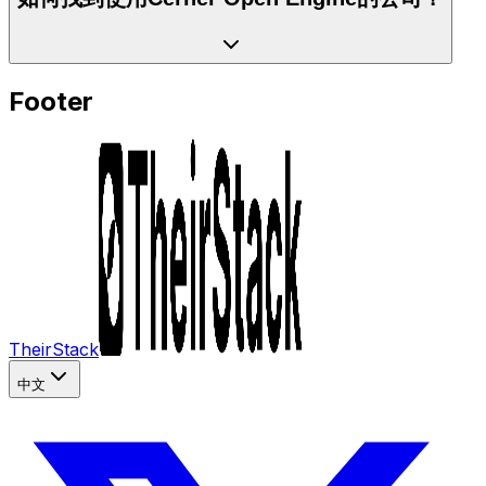
Footer
TheirStack
中文