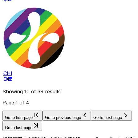
CHI
Showing
10
of
39
results
Page
1
of
4
Go to first page
Go to previous page
Go to next page
Go to last page