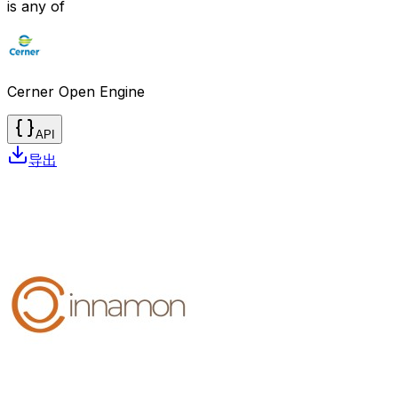
is any of
Cerner Open Engine
API
导出