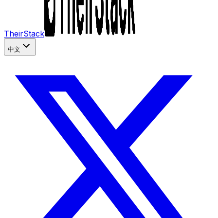
TheirStack
中文