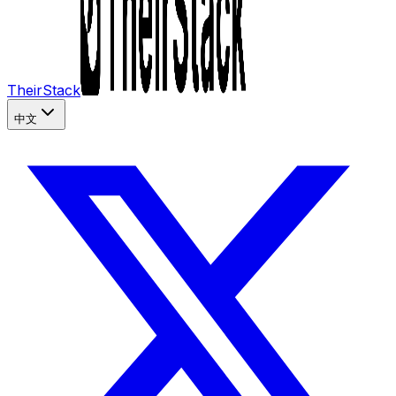
TheirStack
中文