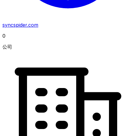
syncspider.com
0
公司