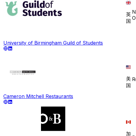
N
英
O
国
University of Birmingham Guild of Students
美
R
国
Cameron Mitchell Restaurants
加