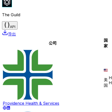
The Guild
API
导出
国
公司
家
H
美
H
国
Providence Health & Services