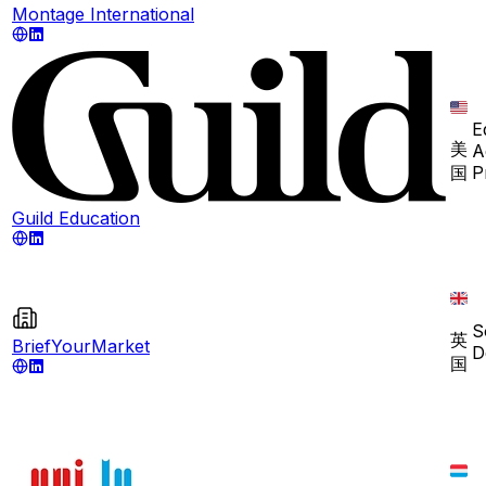
Montage International
E
美
A
国
P
Guild Education
S
英
BriefYourMarket
D
国