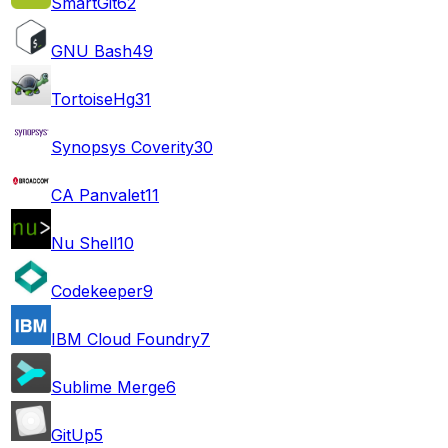
SmartGit
62
GNU Bash
49
TortoiseHg
31
Synopsys Coverity
30
CA Panvalet
11
Nu Shell
10
Codekeeper
9
IBM Cloud Foundry
7
Sublime Merge
6
GitUp
5