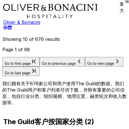
R
拿
大
Oliver & Bonacini
Showing
10
of
676
results
Page
1
of
68
Go to first page
Go to previous page
Go to next page
Go to last page
我们拥有关于676家公司和用户使用The Guild的数据。我们
的The Guild用户和客户列表可供下载，并附有重要的公司信
息，包括行业分类、组织规模、地理位置、融资轮次和收入数
据等。
The Guild客户按国家分类
(
2
)