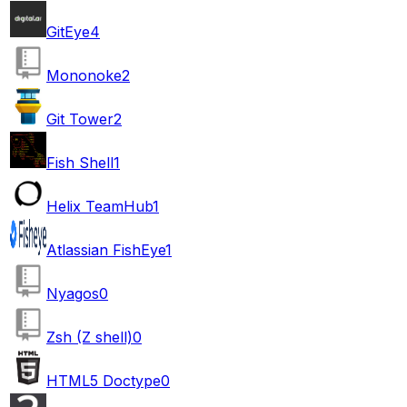
GitEye
4
Mononoke
2
Git Tower
2
Fish Shell
1
Helix TeamHub
1
Atlassian FishEye
1
Nyagos
0
Zsh (Z shell)
0
HTML5 Doctype
0