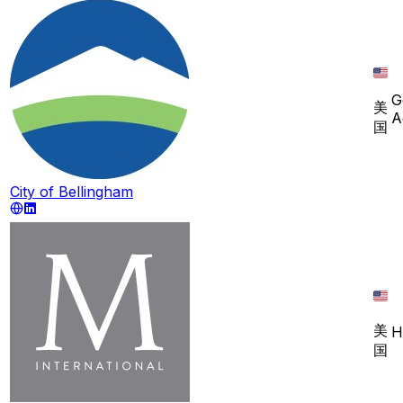
G
美
A
国
City of Bellingham
美
H
国