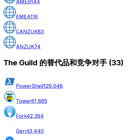
AMER
144
EMEA
116
CANZUK
83
ANZUK
74
The Guild 的替代品和竞争对手
(
33
)
PowerShell
129,048
Tower
61,865
Fork
42,394
Gerrit
3,440