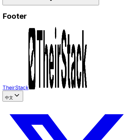
Footer
TheirStack
中文