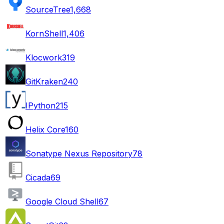
SourceTree
1,668
KornShell
1,406
Klocwork
319
GitKraken
240
IPython
215
Helix Core
160
Sonatype Nexus Repository
78
Cicada
69
Google Cloud Shell
67