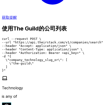
获取提醒
使用The Guild的公司列表
curl --request POST \

--url "https://api.theirstack.com/v1/companies/search" 
--header "Accept: application/json" \

--header "Content-Type: application/json" \

--header "Authorization: Bearer <api_key>" \

-d "{

  \"company_technology_slug_or\": [

    \"the-guild\"

  ]

}"
Technology
is any of