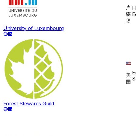
卢
H
森
E
堡
University of Luxembourg
E
美
S
国
Forest Stewards Guild