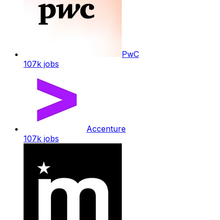
PwC
107k
jobs
Accenture
107k
jobs