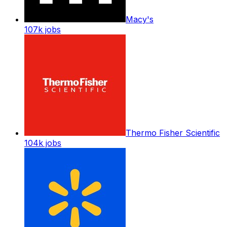
Macy's
107k
jobs
Thermo Fisher Scientific
104k
jobs