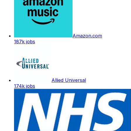
Amazon.com
187k
jobs
Allied Universal
174k
jobs