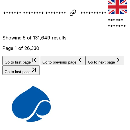
******* ******** ********
**********
******
*******
Showing
5
of
131,649
results
Page
1
of
26,330
Go to first page
Go to previous page
Go to next page
Go to last page