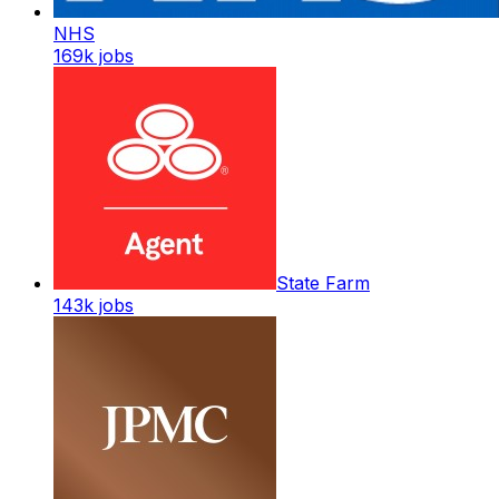
NHS
169k
jobs
State Farm
143k
jobs