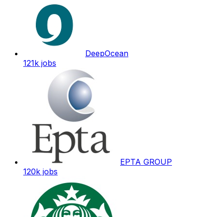
DeepOcean
121k
jobs
EPTA GROUP
120k
jobs