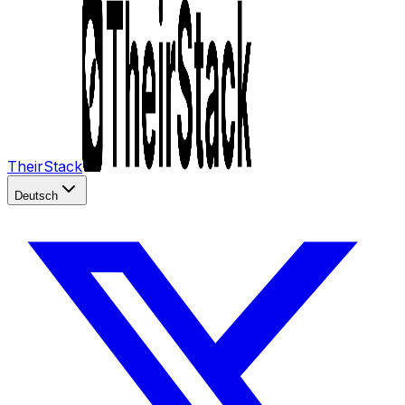
TheirStack
Deutsch