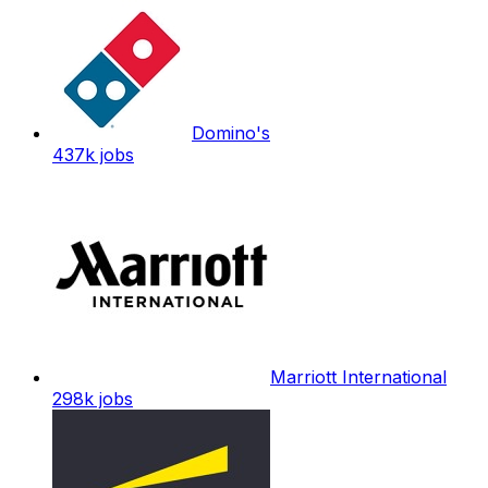
Domino's
437k
jobs
Marriott International
298k
jobs