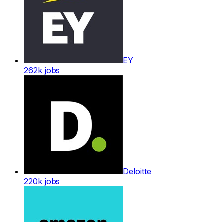
EY
262k
jobs
Deloitte
220k
jobs