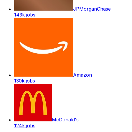
JPMorganChase
143k
jobs
Amazon
130k
jobs
McDonald's
124k
jobs