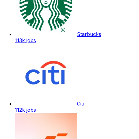
Starbucks
113k
jobs
Citi
112k
jobs