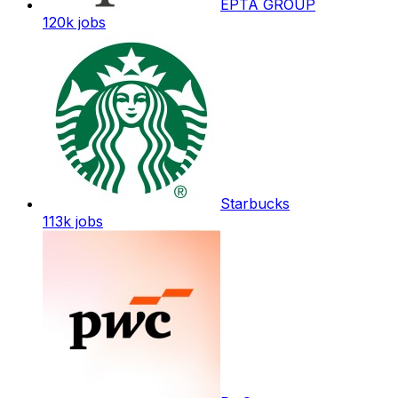
EPTA GROUP
120k
jobs
Starbucks
113k
jobs