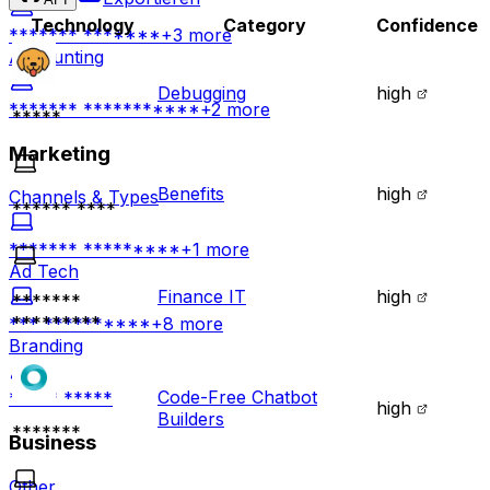
Technology
Category
Confidence
******* *******
+
3
more
Accounting
Debugging
high
******* ***********
+
2
more
*****
Marketing
Benefits
high
Channels & Types
****** ****
******* *********
+
1
more
Ad Tech
Finance IT
high
*******
*********
*** **********
+
8
more
Branding
Code-Free Chatbot
***** *****
high
Builders
*******
Business
Other