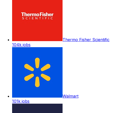
Thermo Fisher Scientific
104k
jobs
Walmart
101k
jobs