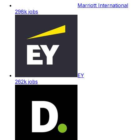
Marriott International
298k
jobs
EY
262k
jobs