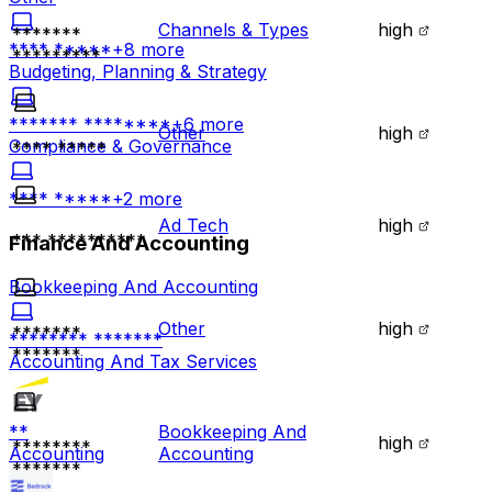
Channels & Types
high
*******
**** *****
+
8
more
*********
Budgeting, Planning & Strategy
******* ********
+
6
more
Other
high
Compliance & Governance
**** *****
**** *****
+
2
more
Ad Tech
high
*** **********
Finance And Accounting
Bookkeeping And Accounting
Other
high
*******
******** *******
*******
Accounting And Tax Services
Bookkeeping And
**
high
********
Accounting
Accounting
*******