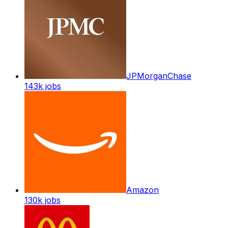
JPMorganChase
143k
jobs
Amazon
130k
jobs