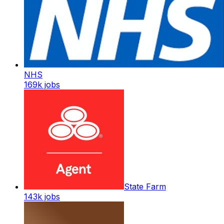
NHS
169k
jobs
State Farm
143k
jobs