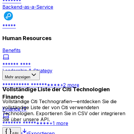
*******
Backend-as-a-Service
*****
Human Resources
Benefits
****** ****
Leadership & Strategy
Mehr anzeigen
********** **********
+
2
more
Vollständige Liste der Citi Technologien
Finance
Vollständige Citi Technografien—entdecken Sie die
vollständige Liste der von Citi verwendeten
Finance IT
Technologien. Exportieren Sie in CSV oder integrieren
Sie über unsere API.
******* *********
+
1
more
Other
Exportieren
API