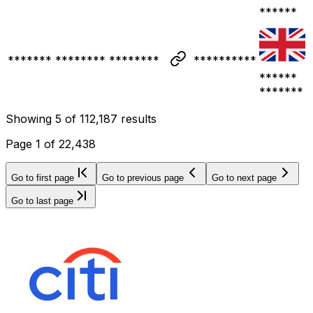
******
******* ******** ********
**********
******
*******
Showing
5
of
112,187
results
Page
1
of
22,438
Go to first page
Go to previous page
Go to next page
Go to last page