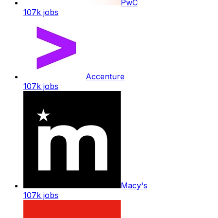
PwC
107k
jobs
Accenture
107k
jobs
Macy's
107k
jobs