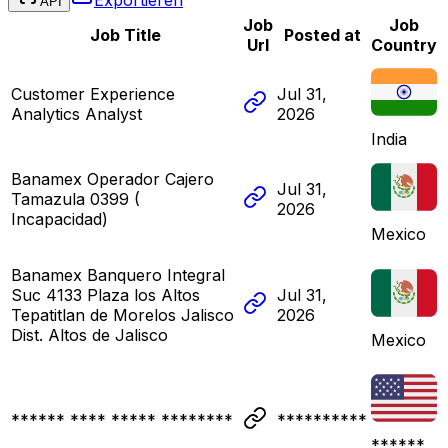
API
Job
Job
Job Title
Posted at
Url
Country
Customer Experience
Jul 31,
Analytics Analyst
2026
India
Banamex Operador Cajero
Jul 31,
Tamazula 0399 (
2026
Incapacidad)
Mexico
Banamex Banquero Integral
Suc 4133 Plaza los Altos
Jul 31,
Tepatitlan de Morelos Jalisco
2026
Dist. Altos de Jalisco
Mexico
****** **** ***** ********
**********
******