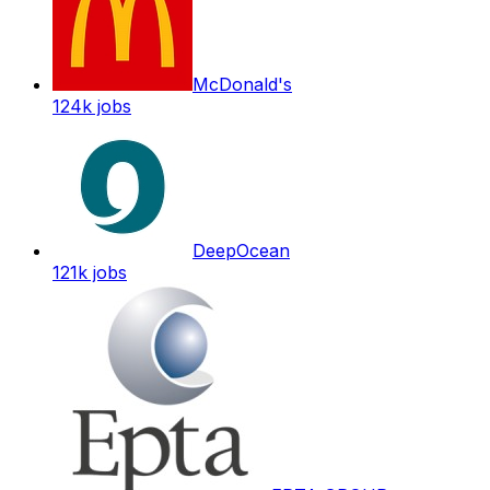
McDonald's
124k
jobs
DeepOcean
121k
jobs