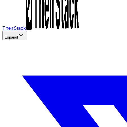
TheirStack
Español