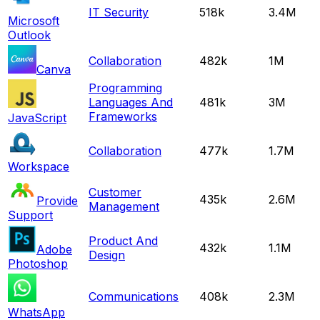
IT Security
518k
3.4M
Microsoft
Outlook
Collaboration
482k
1M
Canva
Programming
Languages And
481k
3M
Frameworks
JavaScript
Collaboration
477k
1.7M
Workspace
Customer
435k
2.6M
Provide
Management
Support
Product And
432k
1.1M
Adobe
Design
Photoshop
Communications
408k
2.3M
WhatsApp