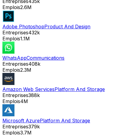
Entreprises
435k
Emplois
2.6M
Adobe Photoshop
Product And Design
Entreprises
432k
Emplois
1.1M
WhatsApp
Communications
Entreprises
408k
Emplois
2.3M
Amazon Web Services
Platform And Storage
Entreprises
388k
Emplois
4M
Microsoft Azure
Platform And Storage
Entreprises
379k
Emplois
3.7M