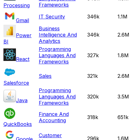
Frameworks
Processing
IT Security
346k
1.1M
Gmail
Business
Intelligence And
346k
2.6M
Power
Analytics
BI
Programming
Languages And
327k
1.8M
React
Frameworks
Sales
321k
2.6M
Salesforce
Programming
Languages And
320k
3.5M
Java
Frameworks
Finance And
318k
651k
Accounting
QuickBooks
Customer
296k
1.6M
Google