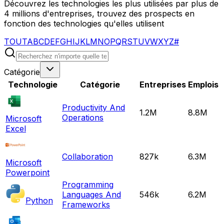
Découvrez les technologies les plus utilisées par plus de
4 millions d'entreprises, trouvez des prospects en
fonction des technologies qu'elles utilisent
TOUT
A
B
C
D
E
F
G
H
I
J
K
L
M
N
O
P
Q
R
S
T
U
V
W
X
Y
Z
#
Catégorie
Technologie
Catégorie
Entreprises
Emplois
Productivity And
1.2M
8.8M
Operations
Microsoft
Excel
Collaboration
827k
6.3M
Microsoft
Powerpoint
Programming
Languages And
546k
6.2M
Python
Frameworks