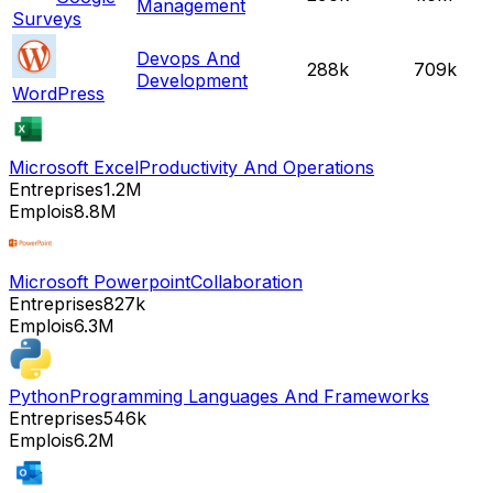
Management
Surveys
Devops And
288k
709k
Development
WordPress
Microsoft Excel
Productivity And Operations
Entreprises
1.2M
Emplois
8.8M
Microsoft Powerpoint
Collaboration
Entreprises
827k
Emplois
6.3M
Python
Programming Languages And Frameworks
Entreprises
546k
Emplois
6.2M