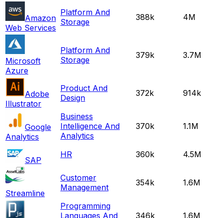
Platform And
388k
4M
Amazon
Storage
Web Services
Platform And
379k
3.7M
Storage
Microsoft
Azure
Product And
372k
914k
Adobe
Design
Illustrator
Business
Intelligence And
370k
1.1M
Google
Analytics
Analytics
HR
360k
4.5M
SAP
Customer
354k
1.6M
Management
Streamline
Programming
Languages And
346k
1.6M