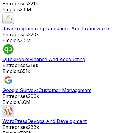
Entreprises
321k
Emplois
2.6M
Java
Programming Languages And Frameworks
Entreprises
320k
Emplois
3.5M
QuickBooks
Finance And Accounting
Entreprises
318k
Emplois
651k
Google Surveys
Customer Management
Entreprises
296k
Emplois
1.6M
WordPress
Devops And Development
Entreprises
288k
Emplois
709k