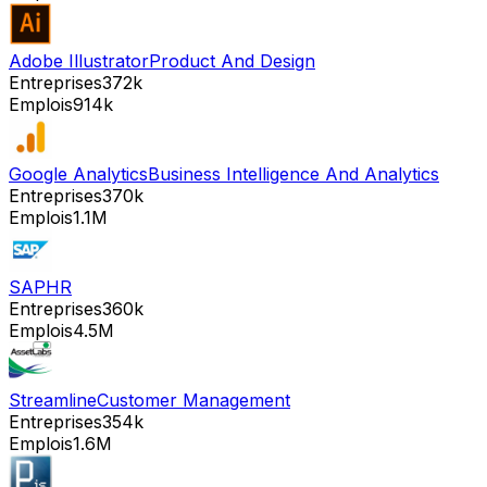
Adobe Illustrator
Product And Design
Entreprises
372k
Emplois
914k
Google Analytics
Business Intelligence And Analytics
Entreprises
370k
Emplois
1.1M
SAP
HR
Entreprises
360k
Emplois
4.5M
Streamline
Customer Management
Entreprises
354k
Emplois
1.6M