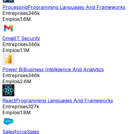
Processing
Programming Languages And Frameworks
Entreprises
346k
Emplois
1.6M
Gmail
IT Security
Entreprises
346k
Emplois
1.1M
Power BI
Business Intelligence And Analytics
Entreprises
346k
Emplois
2.6M
React
Programming Languages And Frameworks
Entreprises
327k
Emplois
1.8M
Salesforce
Sales