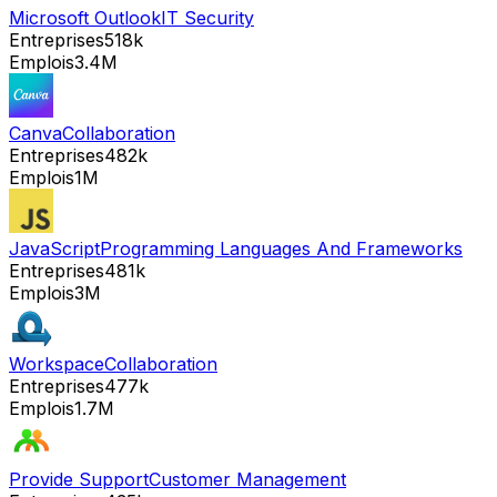
Microsoft Outlook
IT Security
Entreprises
518k
Emplois
3.4M
Canva
Collaboration
Entreprises
482k
Emplois
1M
JavaScript
Programming Languages And Frameworks
Entreprises
481k
Emplois
3M
Workspace
Collaboration
Entreprises
477k
Emplois
1.7M
Provide Support
Customer Management