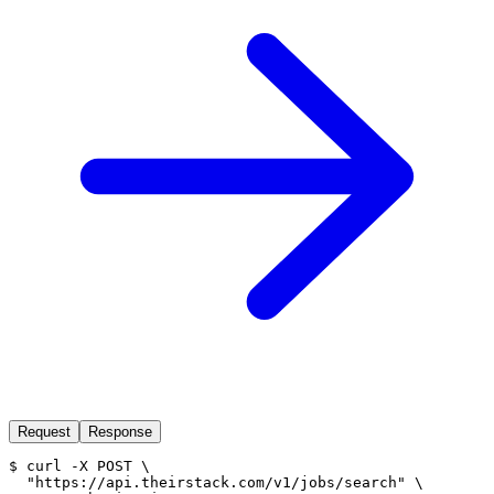
Request
Response
$ 
curl -X POST \

  "https://api.theirstack.com/v1/jobs/search" \
