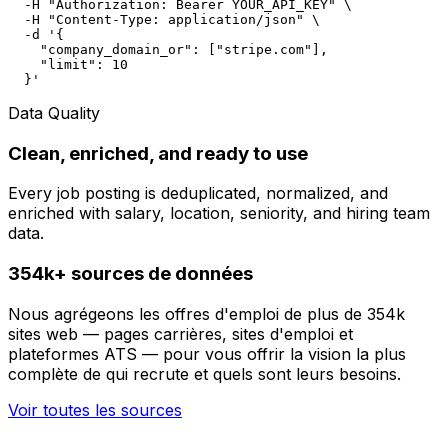
  -H "Authorization: Bearer YOUR_API_KEY" \

  -H "Content-Type: application/json" \

  -d '{

    "company_domain_or": ["stripe.com"],

    "limit": 10

  }'
Data Quality
Clean, enriched, and ready to use
Every job posting is deduplicated, normalized, and
enriched with salary, location, seniority, and hiring team
data.
354k+ sources de données
Nous agrégeons les offres d'emploi de plus de 354k
sites web — pages carrières, sites d'emploi et
plateformes ATS — pour vous offrir la vision la plus
complète de qui recrute et quels sont leurs besoins.
Voir toutes les sources