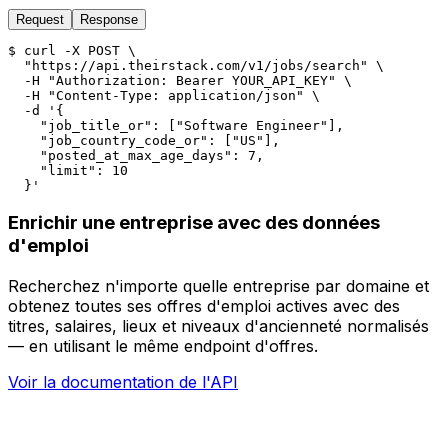
Request
Response
$ 
curl -X POST \

  "https://api.theirstack.com/v1/jobs/search" \

  -H "Authorization: Bearer YOUR_API_KEY" \

  -H "Content-Type: application/json" \

  -d '{

    "job_title_or": ["Software Engineer"],

    "job_country_code_or": ["US"],

    "posted_at_max_age_days": 7,

    "limit": 10

  }'
Enrichir une entreprise avec des données
d'emploi
Recherchez n'importe quelle entreprise par domaine et
obtenez toutes ses offres d'emploi actives avec des
titres, salaires, lieux et niveaux d'ancienneté normalisés
— en utilisant le même endpoint d'offres.
Voir la documentation de l'API