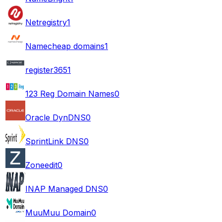
Netregistry
1
Namecheap domains
1
register365
1
123 Reg Domain Names
0
Oracle DynDNS
0
SprintLink DNS
0
Zoneedit
0
INAP Managed DNS
0
MuuMuu Domain
0