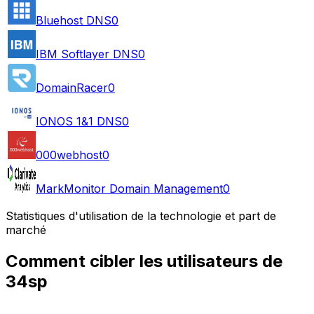
Bluehost DNS
0
IBM Softlayer DNS
0
DomainRacer
0
IONOS 1&1 DNS
0
000webhost
0
MarkMonitor Domain Management
0
Statistiques d'utilisation de la technologie et part de
marché
Comment cibler les utilisateurs de
34sp