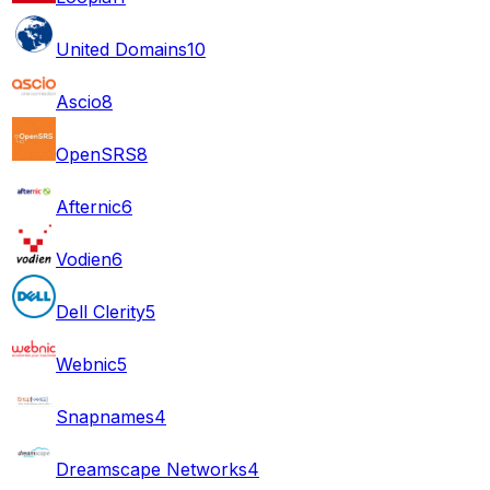
United Domains
10
Ascio
8
OpenSRS
8
Afternic
6
Vodien
6
Dell Clerity
5
Webnic
5
Snapnames
4
Dreamscape Networks
4