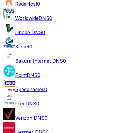
RedeHost
0
WorldwideDNS
0
Linode DNS
0
Xinnet
0
Sakura Internet DNS
0
PointDNS
0
Speednames
0
FreeDNS
0
Verizon DNS
0
Hetzner DNS
0