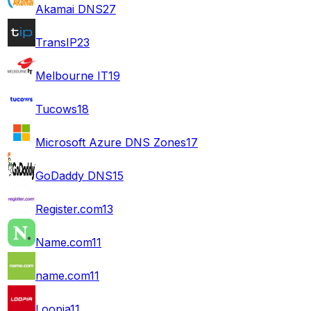
Akamai DNS
27
TransIP
23
Melbourne IT
19
Tucows
18
Microsoft Azure DNS Zones
17
GoDaddy DNS
15
Register.com
13
Name.com
11
name.com
11
Loopia
11