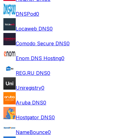
DNSPod
0
Locaweb DNS
0
Comodo Secure DNS
0
Enom DNS Hosting
0
REG.RU DNS
0
Uniregistry
0
Aruba DNS
0
Hostgator DNS
0
NameBounce
0