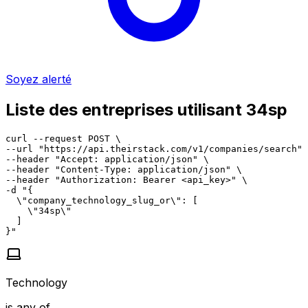
Soyez alerté
Liste des entreprises utilisant 34sp
curl --request POST \

--url "https://api.theirstack.com/v1/companies/search" 
--header "Accept: application/json" \

--header "Content-Type: application/json" \

--header "Authorization: Bearer <api_key>" \

-d "{

  \"company_technology_slug_or\": [

    \"34sp\"

  ]

}"
Technology
is any of