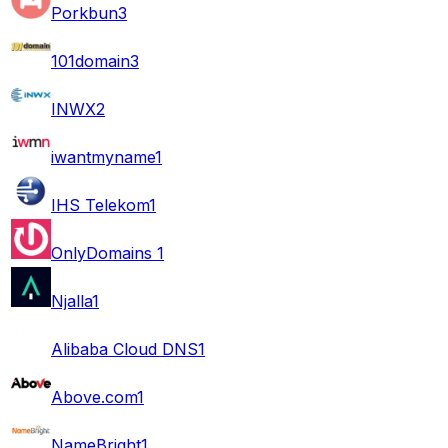
Porkbun
3
101domain
3
INWX
2
iwantmyname
1
IHS Telekom
1
OnlyDomains
1
Njalla
1
Alibaba Cloud DNS
1
Above.com
1
NameBright
1