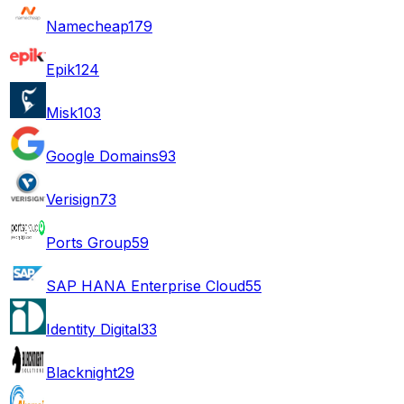
Namecheap
179
Epik
124
Misk
103
Google Domains
93
Verisign
73
Ports Group
59
SAP HANA Enterprise Cloud
55
Identity Digital
33
Blacknight
29