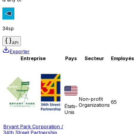
34sp
API
Exporter
Entreprise
Pays
Secteur
Employés
Non-profit
65
Organizations
États-
Unis
Bryant Park Corporation /
34th Street Partnership