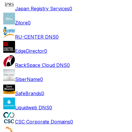
Japan Registry Services
0
Zilore
0
RU-CENTER DNS
0
EdgeDirector
0
RackSpace Cloud DNS
0
SiberName
0
SafeBrands
0
Liquidweb DNS
0
CSC Corporate Domains
0