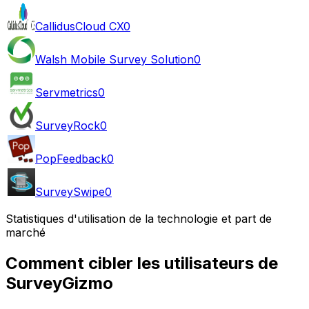
CallidusCloud CX
0
Walsh Mobile Survey Solution
0
Servmetrics
0
SurveyRock
0
PopFeedback
0
SurveySwipe
0
Statistiques d'utilisation de la technologie et part de
marché
Comment cibler les utilisateurs de
SurveyGizmo