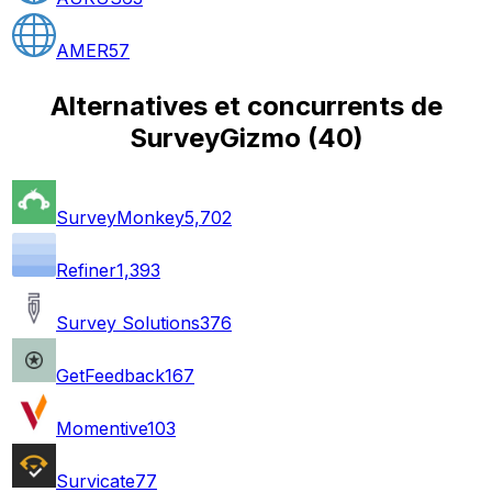
AMER
57
Alternatives et concurrents de
SurveyGizmo
(
40
)
SurveyMonkey
5,702
Refiner
1,393
Survey Solutions
376
GetFeedback
167
Momentive
103
Survicate
77