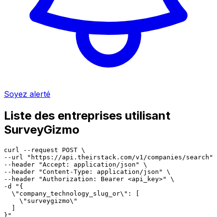
Soyez alerté
Liste des entreprises utilisant
SurveyGizmo
curl --request POST \

--url "https://api.theirstack.com/v1/companies/search" 
--header "Accept: application/json" \

--header "Content-Type: application/json" \

--header "Authorization: Bearer <api_key>" \

-d "{

  \"company_technology_slug_or\": [

    \"surveygizmo\"

  ]

}"