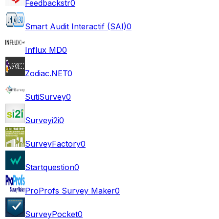
Feedbackstr
0
Smart Audit Interactif (SAI)
0
Influx MD
0
Zodiac.NET
0
SutiSurvey
0
Surveyi2i
0
SurveyFactory
0
Startquestion
0
ProProfs Survey Maker
0
SurveyPocket
0