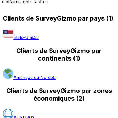
d'affaires, entre autres.
Clients de SurveyGizmo par pays
(
1
)
États-Unis
55
Clients de SurveyGizmo par
continents
(
1
)
Amérique du Nord
56
Clients de SurveyGizmo par zones
économiques
(
2
)
AUKUS
63