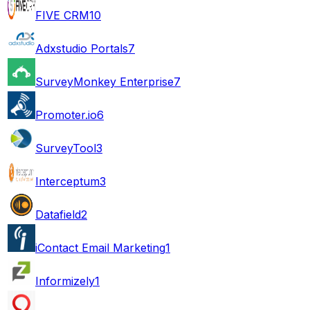
FIVE CRM
10
Adxstudio Portals
7
SurveyMonkey Enterprise
7
Promoter.io
6
SurveyTool
3
Interceptum
3
Datafield
2
iContact Email Marketing
1
Informizely
1