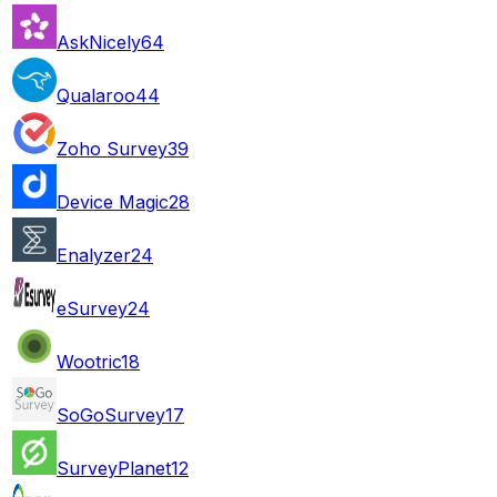
AskNicely
64
Qualaroo
44
Zoho Survey
39
Device Magic
28
Enalyzer
24
eSurvey
24
Wootric
18
SoGoSurvey
17
SurveyPlanet
12