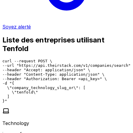
Soyez alerté
Liste des entreprises utilisant
Tenfold
curl --request POST \

--url "https://api.theirstack.com/v1/companies/search" 
--header "Accept: application/json" \

--header "Content-Type: application/json" \

--header "Authorization: Bearer <api_key>" \

-d "{

  \"company_technology_slug_or\": [

    \"tenfold\"

  ]

}"
Technology