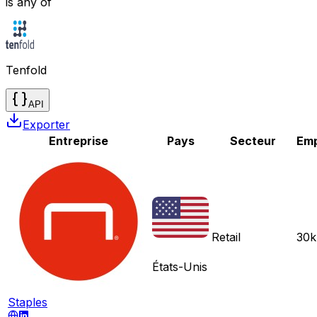
is any of
Tenfold
API
Exporter
Entreprise
Pays
Secteur
Emp
Retail
30k
États-Unis
Staples