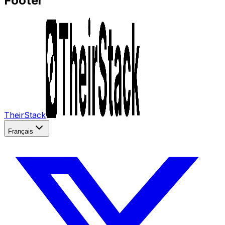
Footer
TheirStack
Français