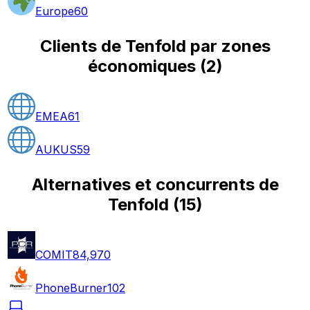
Europe
60
Clients de Tenfold par zones
économiques
(
2
)
EMEA
61
AUKUS
59
Alternatives et concurrents de
Tenfold
(
15
)
COMIT
84,970
PhoneBurner
102