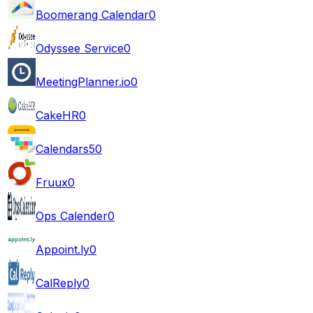
Boomerang Calendar
0
Odyssee Service
0
MeetingPlanner.io
0
CakeHR
0
Calendars5
0
Fruux
0
Ops Calender
0
Appoint.ly
0
CalReply
0