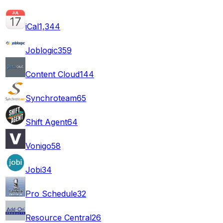
iCal
1,344
Joblogic
359
Content Cloud
144
Synchroteam
65
Shift Agent
64
Vonigo
58
Jobi
34
Pro Schedule
32
Resource Central
26