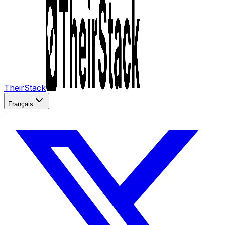
TheirStack
Français