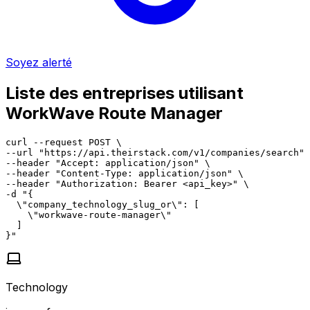
Soyez alerté
Liste des entreprises utilisant
WorkWave Route Manager
curl --request POST \

--url "https://api.theirstack.com/v1/companies/search" 
--header "Accept: application/json" \

--header "Content-Type: application/json" \

--header "Authorization: Bearer <api_key>" \

-d "{

  \"company_technology_slug_or\": [

    \"workwave-route-manager\"

  ]

}"
Technology