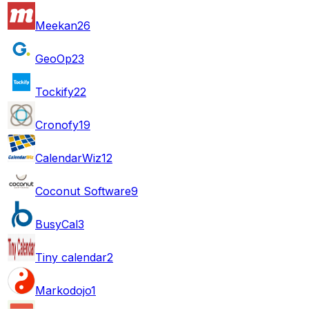
Meekan
26
GeoOp
23
Tockify
22
Cronofy
19
CalendarWiz
12
Coconut Software
9
BusyCal
3
Tiny calendar
2
Markodojo
1