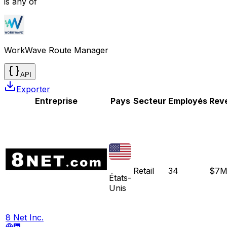
is any of
WorkWave Route Manager
API
Exporter
Entreprise
Pays
Secteur
Employés
Rev
Retail
34
$7
États-
Unis
8 Net Inc.