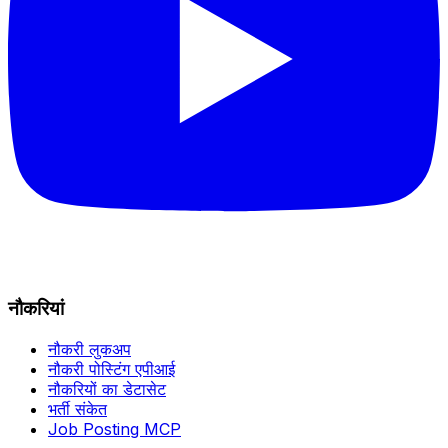
नौकरियां
नौकरी लुकअप
नौकरी पोस्टिंग एपीआई
नौकरियों का डेटासेट
भर्ती संकेत
Job Posting MCP