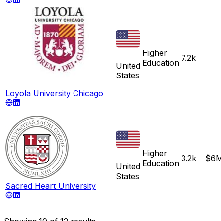
Higher
7.2k
Education
United
States
Loyola University Chicago
Higher
3.2k
$6
Education
United
States
Sacred Heart University
Showing
10
of
12
results