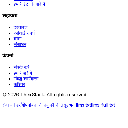
हमारे डेटा के बारे में
सहायता
दस्तावेज़
एपीआई संदर्भ
ब्लॉग
संसाधन
कंपनी
संपर्क करें
हमारे बारे में
संबद्ध कार्यक्रम
करियर
©
2026
TheirStack. All rights reserved.
सेवा की शर्तें
गोपनीयता नीति
कुकी नीति
सुलभता
llms.txt
llms-full.txt