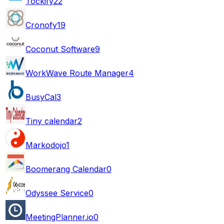
Tockify
22
Cronofy
19
Coconut Software
9
WorkWave Route Manager
4
BusyCal
3
Tiny calendar
2
Markodojo
1
Boomerang Calendar
0
Odyssee Service
0
MeetingPlanner.io
0