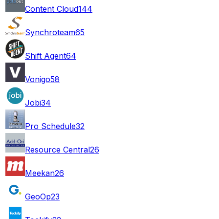
Content Cloud
144
Synchroteam
65
Shift Agent
64
Vonigo
58
Jobi
34
Pro Schedule
32
Resource Central
26
Meekan
26
GeoOp
23