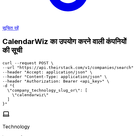
सूचित रहें
CalendarWiz का उपयोग करने वाली कंपनियों
की सूची
curl --request POST \

--url "https://api.theirstack.com/v1/companies/search" 
--header "Accept: application/json" \

--header "Content-Type: application/json" \

--header "Authorization: Bearer <api_key>" \

-d "{

  \"company_technology_slug_or\": [

    \"calendarwiz\"

  ]

}"
Technology