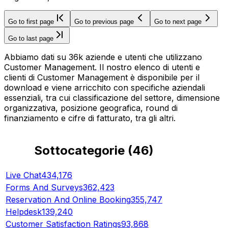
Go to first page
Go to previous page
Go to next page
Go to last page
Abbiamo dati su 36k aziende e utenti che utilizzano
Customer Management. Il nostro elenco di utenti e
clienti di Customer Management è disponibile per il
download e viene arricchito con specifiche aziendali
essenziali, tra cui classificazione del settore, dimensione
organizzativa, posizione geografica, round di
finanziamento e cifre di fatturato, tra gli altri.
Sottocategorie
(
46
)
Live Chat
434,176
Forms And Surveys
362,423
Reservation And Online Booking
355,747
Helpdesk
139,240
Customer Satisfaction Ratings
93,868