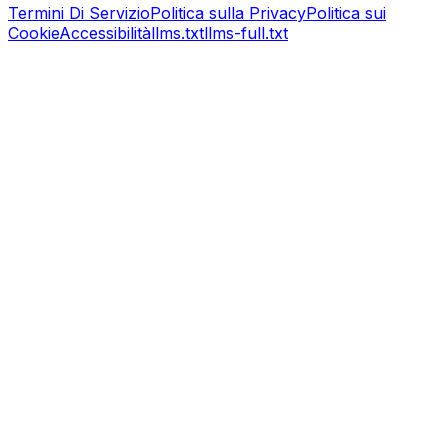
Termini Di Servizio
Politica sulla Privacy
Politica sui
Cookie
Accessibilità
llms.txt
llms-full.txt