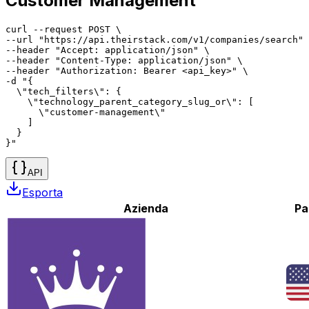
Customer Management
curl --request POST \

--url "https://api.theirstack.com/v1/companies/search" 
--header "Accept: application/json" \

--header "Content-Type: application/json" \

--header "Authorization: Bearer <api_key>" \

-d "{

  \"tech_filters\": {

    \"technology_parent_category_slug_or\": [

      \"customer-management\"

    ]

  }

}"
API
Esporta
Azienda
Pa