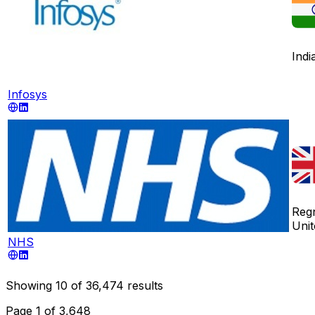
Indi
Infosys
Reg
Unit
NHS
Showing
10
of
36,474
results
Page
1
of
3,648