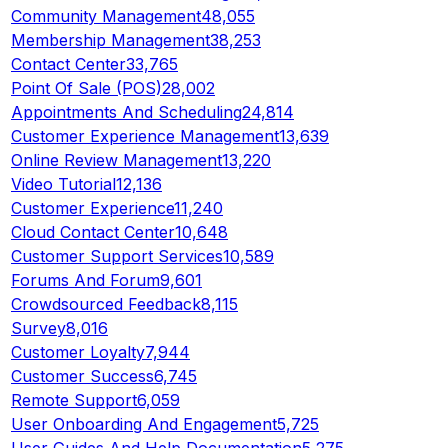
Community Management
48,055
Membership Management
38,253
Contact Center
33,765
Point Of Sale (POS)
28,002
Appointments And Scheduling
24,814
Customer Experience Management
13,639
Online Review Management
13,220
Video Tutorial
12,136
Customer Experience
11,240
Cloud Contact Center
10,648
Customer Support Services
10,589
Forums And Forum
9,601
Crowdsourced Feedback
8,115
Survey
8,016
Customer Loyalty
7,944
Customer Success
6,745
Remote Support
6,059
User Onboarding And Engagement
5,725
User Guides And Help Documentation
5,275