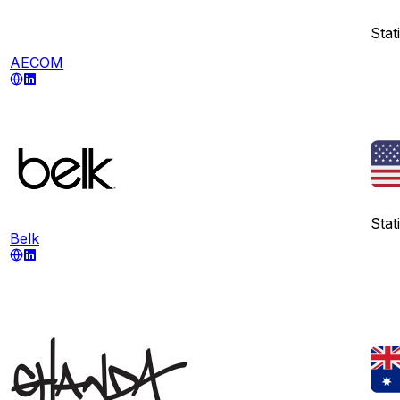
Stati
AECOM
Stati
Belk