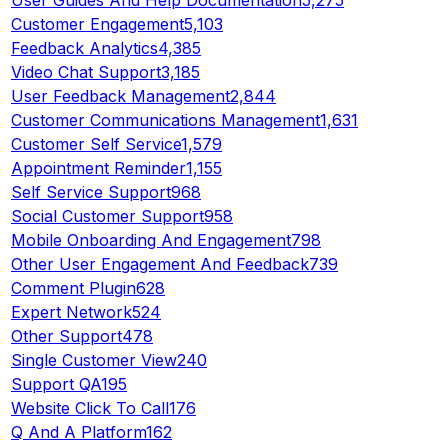
Customer Engagement
5,103
Feedback Analytics
4,385
Video Chat Support
3,185
User Feedback Management
2,844
Customer Communications Management
1,631
Customer Self Service
1,579
Appointment Reminder
1,155
Self Service Support
968
Social Customer Support
958
Mobile Onboarding And Engagement
798
Other User Engagement And Feedback
739
Comment Plugin
628
Expert Network
524
Other Support
478
Single Customer View
240
Support QA
195
Website Click To Call
176
Q And A Platform
162