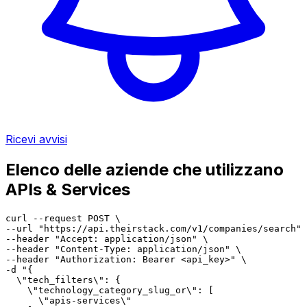
Ricevi avvisi
Elenco delle aziende che utilizzano
APIs & Services
curl --request POST \

--url "https://api.theirstack.com/v1/companies/search" 
--header "Accept: application/json" \

--header "Content-Type: application/json" \

--header "Authorization: Bearer <api_key>" \

-d "{

  \"tech_filters\": {

    \"technology_category_slug_or\": [

      \"apis-services\"
