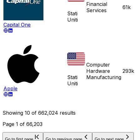
Financial
61k
Services
Stati
Uniti
Capital One
Computer
Hardware
293k
Stati
Manufacturing
Uniti
Apple
Showing
10
of
662,024
results
Page
1
of
66,203
Go to first page
Go to previous page
Go to next page