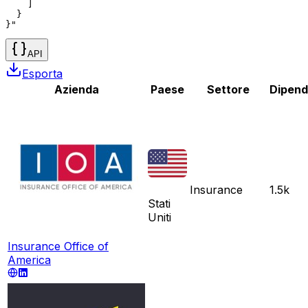
    ]

  }

}"
API
Esporta
Azienda
Paese
Settore
Dipend
Insurance
1.5k
Stati
Uniti
Insurance Office of
America