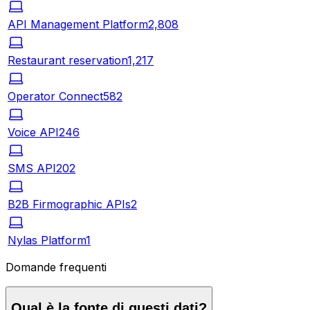
API Management Platform
2,808
Restaurant reservation
1,217
Operator Connect
582
Voice API
246
SMS API
202
B2B Firmographic APIs
2
Nylas Platform
1
Domande frequenti
Qual è la fonte di questi dati?