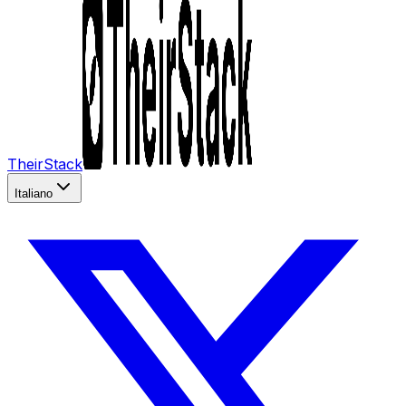
TheirStack
Italiano