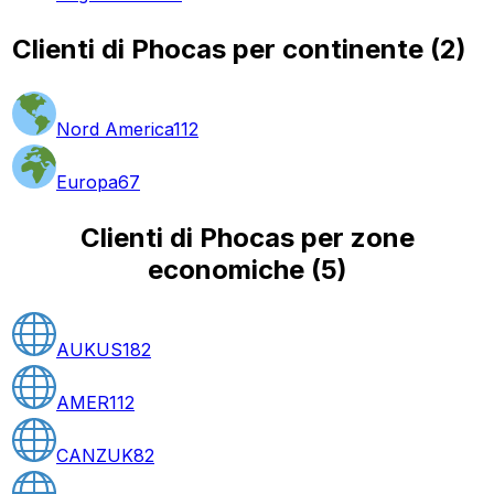
Clienti di Phocas per continente
(
2
)
Nord America
112
Europa
67
Clienti di Phocas per zone
economiche
(
5
)
AUKUS
182
AMER
112
CANZUK
82