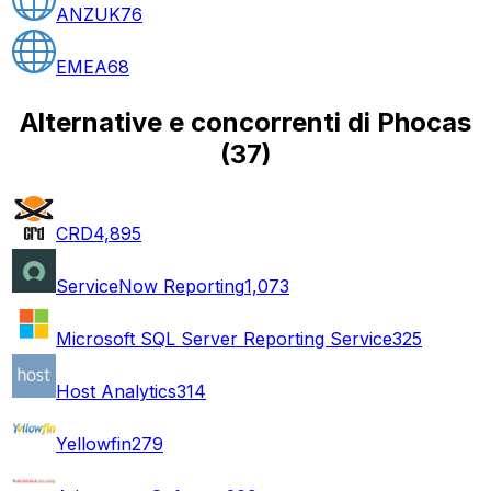
ANZUK
76
EMEA
68
Alternative e concorrenti di Phocas
(
37
)
CRD
4,895
ServiceNow Reporting
1,073
Microsoft SQL Server Reporting Service
325
Host Analytics
314
Yellowfin
279