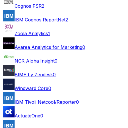
Cognos FSR
2
IBM Cognos ReportNet
2
Zoola Analytics
1
Avarea Analytics for Marketing
0
NCR Aloha Insight
0
BIME by Zendesk
0
Windward Core
0
IBM Tivoli Netcool/Reporter
0
ActuateOne
0