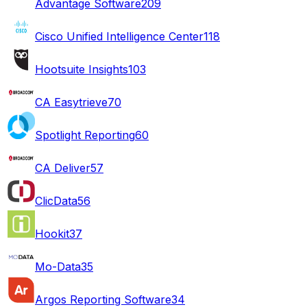
Advantage Software
209
Cisco Unified Intelligence Center
118
Hootsuite Insights
103
CA Easytrieve
70
Spotlight Reporting
60
CA Deliver
57
ClicData
56
Hookit
37
Mo-Data
35
Argos Reporting Software
34