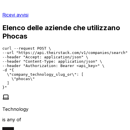
Ricevi avvisi
Elenco delle aziende che utilizzano
Phocas
curl --request POST \

--url "https://api.theirstack.com/v1/companies/search" 
--header "Accept: application/json" \

--header "Content-Type: application/json" \

--header "Authorization: Bearer <api_key>" \

-d "{

  \"company_technology_slug_or\": [

    \"phocas\"

  ]

}"
Technology
is any of