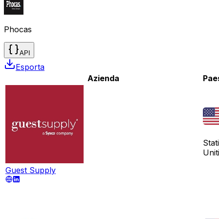
Phocas
API
Esporta
Azienda
Pae
Stati
Unit
Guest Supply