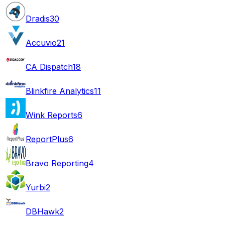
Dradis
30
Accuvio
21
CA Dispatch
18
Blinkfire Analytics
11
Wink Reports
6
ReportPlus
6
Bravo Reporting
4
Yurbi
2
DBHawk
2