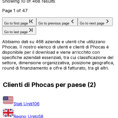
Showing
10
of
468
results
Page
1
of
47
Go to first page
Go to previous page
Go to next page
Go to last page
Abbiamo dati su 468 aziende e utenti che utilizzano
Phocas. Il nostro elenco di utenti e clienti di Phocas è
disponibile per il download e viene arricchito con
specifiche aziendali essenziali, tra cui classificazione del
settore, dimensione organizzativa, posizione geografica,
round di finanziamento e cifre di fatturato, tra gli altri.
Clienti di Phocas per paese
(
2
)
Stati Uniti
106
Regno Unito
58