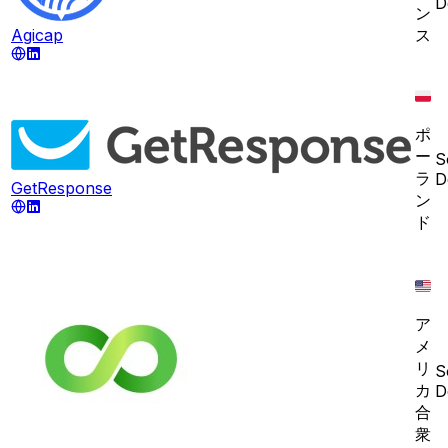
D
ン
Agicap
ス
ポ
ー
S
ラ
D
GetResponse
ン
ド
ア
メ
リ
S
カ
D
合
衆