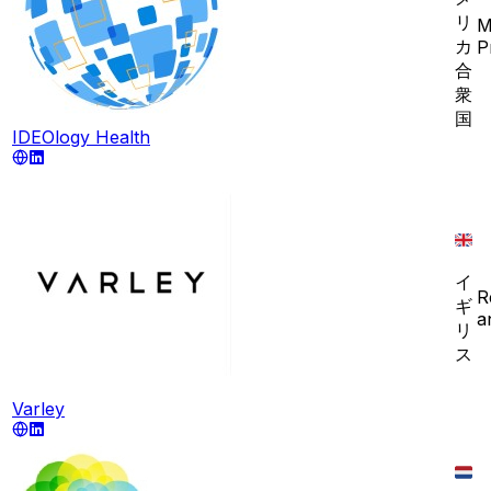
リ
M
カ
P
合
衆
国
IDEOlogy Health
イ
R
ギ
a
リ
ス
Varley