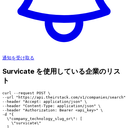
通知を受け取る
Survicate を使用している企業のリス
ト
curl --request POST \

--url "https://api.theirstack.com/v1/companies/search" 
--header "Accept: application/json" \

--header "Content-Type: application/json" \

--header "Authorization: Bearer <api_key>" \

-d "{

  \"company_technology_slug_or\": [

    \"survicate\"

  ]
