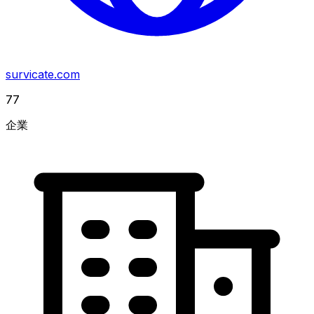
survicate.com
77
企業