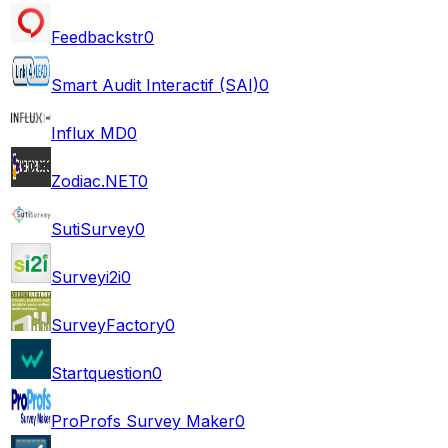
Feedbackstr
0
Smart Audit Interactif (SAI)
0
Influx MD
0
Zodiac.NET
0
SutiSurvey
0
Surveyi2i
0
SurveyFactory
0
Startquestion
0
ProProfs Survey Maker
0