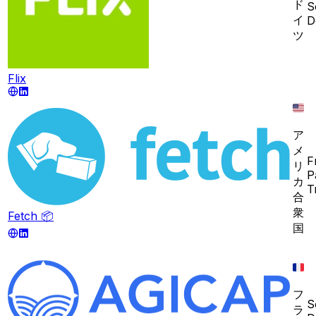
ド
S
イ
D
ツ
Flix
ア
メ
F
リ
P
カ
T
合
衆
Fetch 📦
国
フ
S
ラ