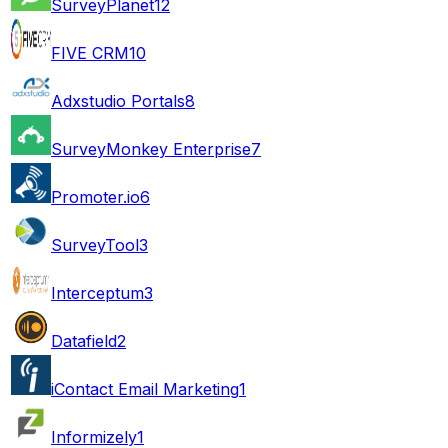
SurveyPlanet
12
FIVE CRM
10
Adxstudio Portals
8
SurveyMonkey Enterprise
7
Promoter.io
6
SurveyTool
3
Interceptum
3
Datafield
2
iContact Email Marketing
1
Informizely
1