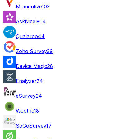
Momentive
103
AskNicely
64
Qualaroo
44
Zoho Survey
39
Device Magic
28
Enalyzer
24
eSurvey
24
Wootric
18
SoGoSurvey
17