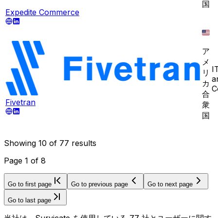
国
Expedite Commerce
ア
メ
I
リ
a
カ
C
合
Fivetran
衆
国
Showing
10
of
77
results
Page
1
of
8
Go to first page
Go to previous page
Go to next page
Go to last page
当社は、Survicate を使用している 77 社とユーザーに関す