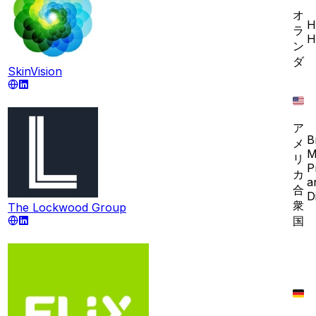
オ
H
ラ
H
ン
ダ
SkinVision
ア
B
メ
M
リ
P
カ
a
合
D
衆
The Lockwood Group
国