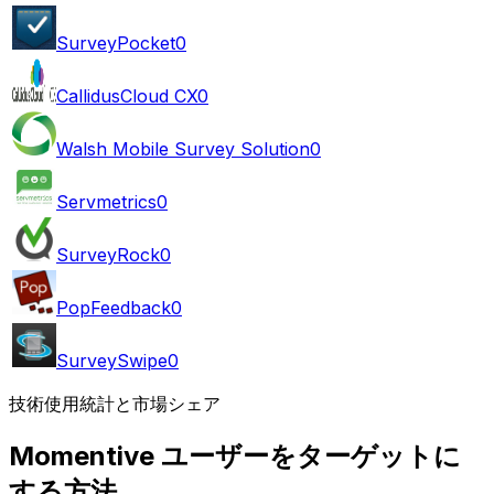
SurveyPocket
0
CallidusCloud CX
0
Walsh Mobile Survey Solution
0
Servmetrics
0
SurveyRock
0
PopFeedback
0
SurveySwipe
0
技術使用統計と市場シェア
Momentive ユーザーをターゲットに
する方法