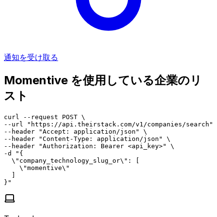
通知を受け取る
Momentive を使用している企業のリ
スト
curl --request POST \

--url "https://api.theirstack.com/v1/companies/search" 
--header "Accept: application/json" \

--header "Content-Type: application/json" \

--header "Authorization: Bearer <api_key>" \

-d "{

  \"company_technology_slug_or\": [

    \"momentive\"

  ]

}"