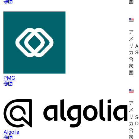
国
ア
メ
リ
A
カ
S
合
衆
国
PMG
ア
メ
リ
S
カ
D
合
Algolia
衆