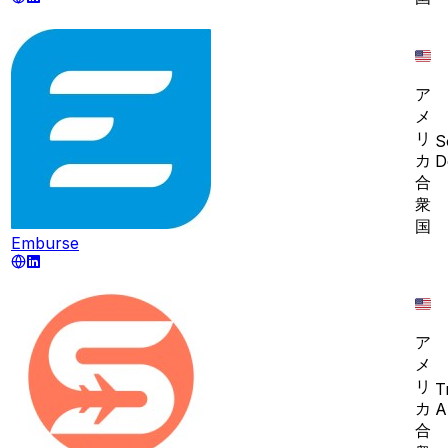
ア
メ
リ
S
カ
D
合
衆
国
Emburse
ア
メ
リ
T
カ
A
合