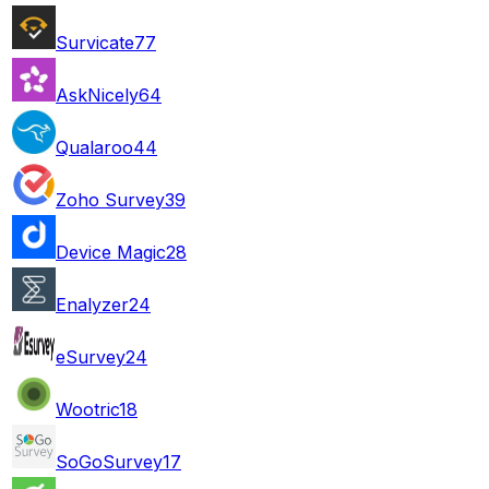
Survicate
77
AskNicely
64
Qualaroo
44
Zoho Survey
39
Device Magic
28
Enalyzer
24
eSurvey
24
Wootric
18
SoGoSurvey
17