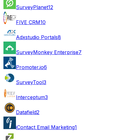
SurveyPlanet
12
FIVE CRM
10
Adxstudio Portals
8
SurveyMonkey Enterprise
7
Promoter.io
6
SurveyTool
3
Interceptum
3
Datafield
2
iContact Email Marketing
1