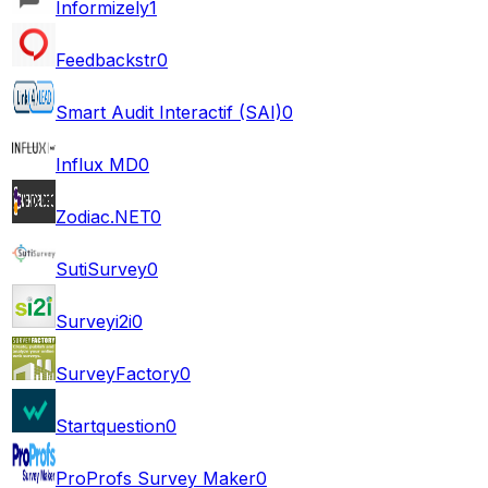
Informizely
1
Feedbackstr
0
Smart Audit Interactif (SAI)
0
Influx MD
0
Zodiac.NET
0
SutiSurvey
0
Surveyi2i
0
SurveyFactory
0
Startquestion
0
ProProfs Survey Maker
0