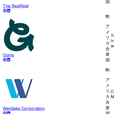
国
The RealReal
ア
メ
T
リ
I
カ
a
合
衆
Going
国
ア
メ
リ
C
カ
M
合
衆
Westlake Corporation
国