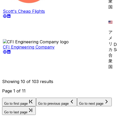
衆
国
Scott's Cheap Flights
ア
メ
リ
D
CFI Engineering Company
カ
S
合
衆
国
Showing
10
of
103
results
Page
1
of
11
Go to first page
Go to previous page
Go to next page
Go to last page