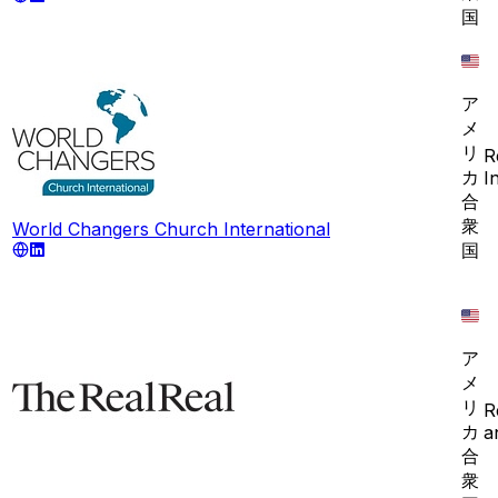
国
ア
メ
リ
R
カ
I
合
衆
World Changers Church International
国
ア
メ
リ
R
カ
a
合
衆