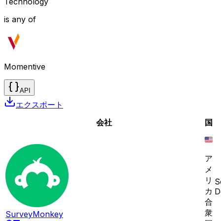
Technology
is any of
Momentive
API
エクスポート
会社
国
ア
メ
リ
S
カ
D
合
衆
SurveyMonkey