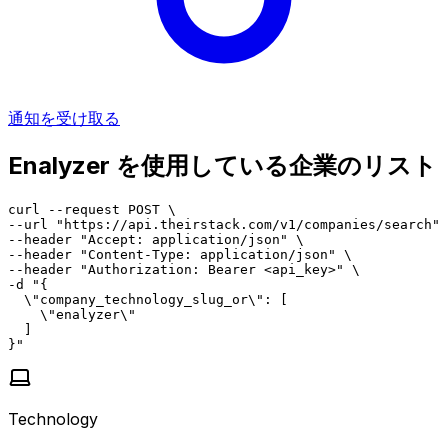
通知を受け取る
Enalyzer を使用している企業のリスト
curl --request POST \

--url "https://api.theirstack.com/v1/companies/search" 
--header "Accept: application/json" \

--header "Content-Type: application/json" \

--header "Authorization: Bearer <api_key>" \

-d "{

  \"company_technology_slug_or\": [

    \"enalyzer\"

  ]

}"
Technology