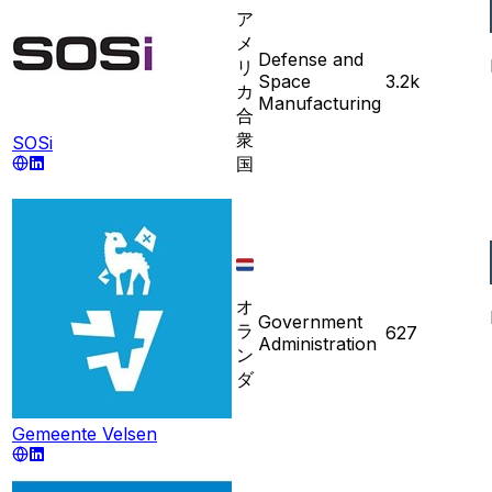
ア
メ
Defense and
リ
Space
3.2k
カ
Manufacturing
合
衆
SOSi
国
オ
Government
ラ
627
Administration
ン
ダ
Gemeente Velsen