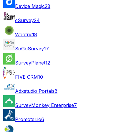
Device Magic
28
eSurvey
24
Wootric
18
SoGoSurvey
17
SurveyPlanet
12
FIVE CRM
10
Adxstudio Portals
8
SurveyMonkey Enterprise
7
Promoter.io
6