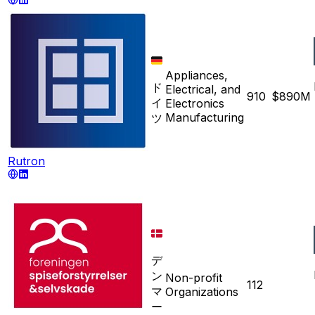
Appliances,
ド
Electrical, and
910
$890M
イ
Electronics
Manufacturing
ツ
Rutron
デ
ン
Non-profit
112
マ
Organizations
ー