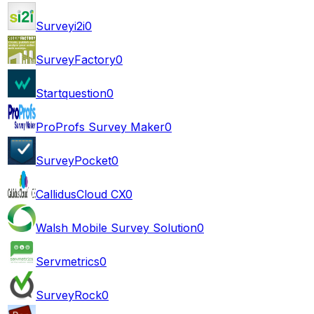
Surveyi2i
0
SurveyFactory
0
Startquestion
0
ProProfs Survey Maker
0
SurveyPocket
0
CallidusCloud CX
0
Walsh Mobile Survey Solution
0
Servmetrics
0
SurveyRock
0