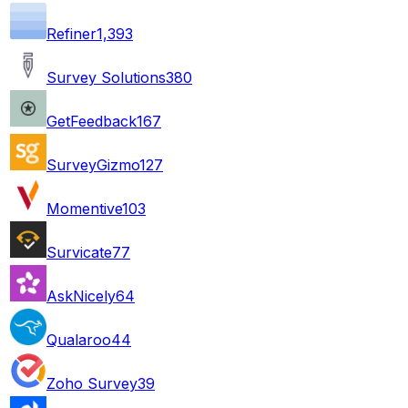
Refiner
1,393
Survey Solutions
380
GetFeedback
167
SurveyGizmo
127
Momentive
103
Survicate
77
AskNicely
64
Qualaroo
44
Zoho Survey
39