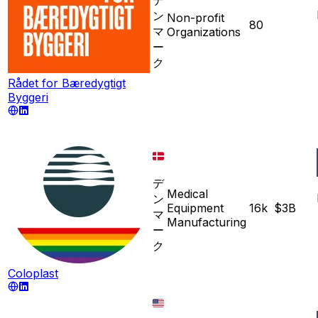
ン
Non-profit
80
マ
Organizations
ー
ク
Rådet for Bæredygtigt
Byggeri
デ
Medical
ン
Equipment
16k
$3B
マ
Manufacturing
ー
ク
Coloplast