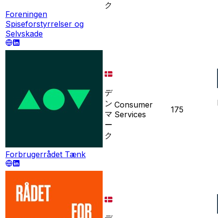
ク
Foreningen
Spiseforstyrrelser og
Selvskade
デ
ン
Consumer
175
マ
Services
ー
ク
Forbrugerrådet Tænk
デ