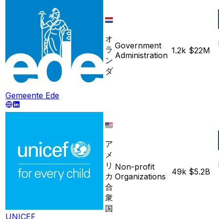
オ
Government
ラ
1.2k
$22M
Administration
ン
ダ
Gemeente Ede
ア
メ
リ
Non-profit
49k
$5.2B
カ
Organizations
合
衆
国
UNICEF