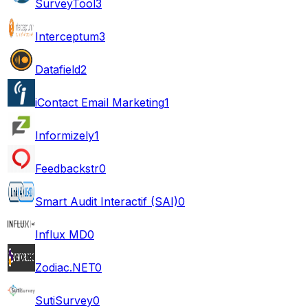
SurveyTool
3
Interceptum
3
Datafield
2
iContact Email Marketing
1
Informizely
1
Feedbackstr
0
Smart Audit Interactif (SAI)
0
Influx MD
0
Zodiac.NET
0
SutiSurvey
0