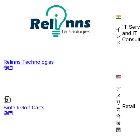
IT Serv
イ
and IT
ン
Consult
ド
Relinns Technologies
ア
メ
リ
Retail
Bintelli Golf Carts
カ
合
衆
国