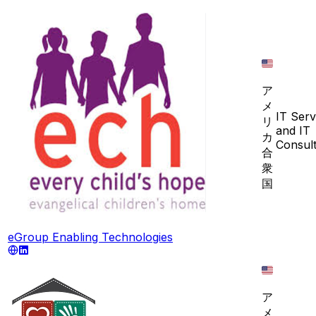
ア
メ
IT Serv
リ
and IT
カ
Consult
合
衆
国
eGroup Enabling Technologies
ア
メ