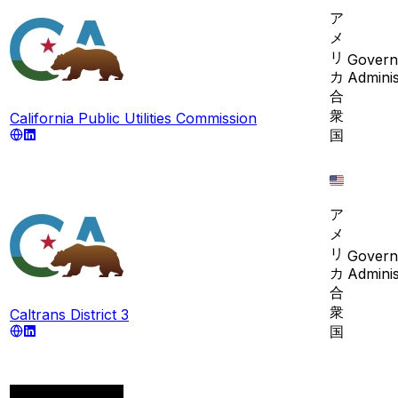
ア
メ
リ
Govern
カ
Adminis
合
衆
California Public Utilities Commission
国
ア
メ
リ
Govern
カ
Adminis
合
衆
Caltrans District 3
国