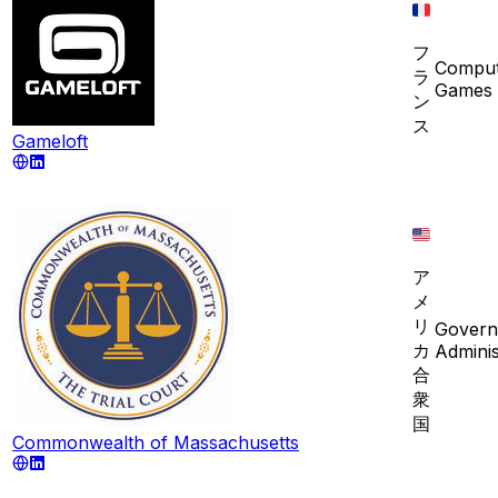
フ
Comput
ラ
Games
ン
ス
Gameloft
ア
メ
リ
Govern
カ
Adminis
合
衆
国
Commonwealth of Massachusetts