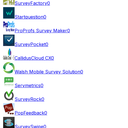
SurveyFactory
0
Startquestion
0
ProProfs Survey Maker
0
SurveyPocket
0
CallidusCloud CX
0
Walsh Mobile Survey Solution
0
Servmetrics
0
SurveyRock
0
PopFeedback
0
SurveySwipe
0