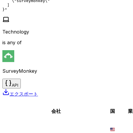
    \"surveymonkey\"

  ]

}"
Technology
is any of
SurveyMonkey
API
エクスポート
会社
国
業