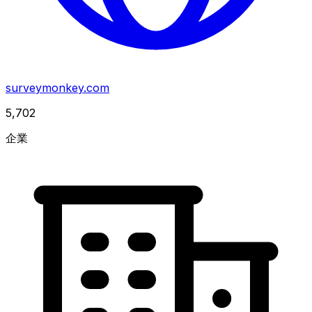
surveymonkey.com
5,702
企業