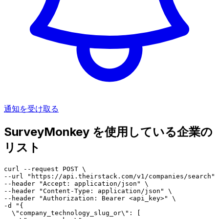
通知を受け取る
SurveyMonkey を使用している企業の
リスト
curl --request POST \

--url "https://api.theirstack.com/v1/companies/search" 
--header "Accept: application/json" \

--header "Content-Type: application/json" \

--header "Authorization: Bearer <api_key>" \

-d "{

  \"company_technology_slug_or\": [
