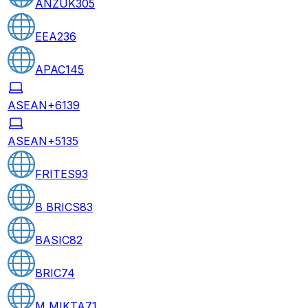
ANZUK
305
EEA
236
APAC
145
ASEAN+6
139
ASEAN+5
135
FRITES
93
B BRICS
83
BASIC
82
BRIC
74
M MIKTA
71