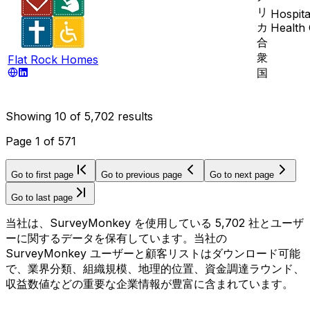
リ
Hospita
カ
Health
合
衆
Flat Rock Homes
国
Showing
10
of
5,702
results
Page
1
of
571
Go to first page
Go to previous page
Go to next page
Go to last page
当社は、SurveyMonkey を使用している 5,702 社とユーザ
ーに関するデータを保有しています。当社の
SurveyMonkey ユーザーと顧客リストはダウンロード可能
で、業界分類、組織規模、地理的位置、資金調達ラウンド、
収益数値などの重要な企業情報が豊富に含まれています。