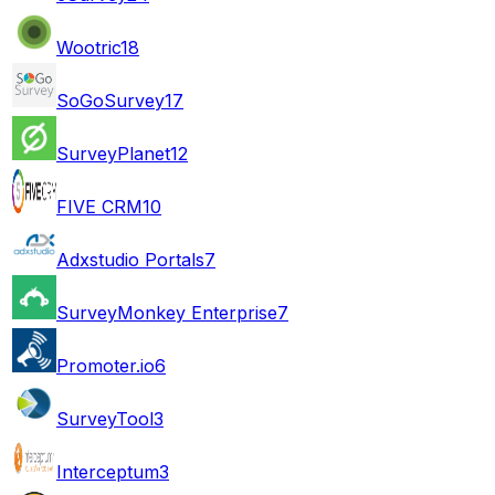
Wootric
18
SoGoSurvey
17
SurveyPlanet
12
FIVE CRM
10
Adxstudio Portals
7
SurveyMonkey Enterprise
7
Promoter.io
6
SurveyTool
3
Interceptum
3