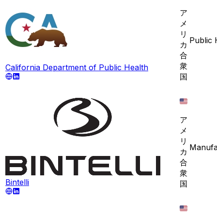
ア
メ
リ
Public 
カ
合
衆
California Department of Public Health
国
ア
メ
リ
Manufa
カ
合
衆
Bintelli
国