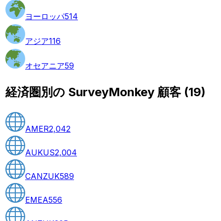
ヨーロッパ
514
アジア
116
オセアニア
59
経済圏別の SurveyMonkey 顧客
(
19
)
AMER
2,042
AUKUS
2,004
CANZUK
589
EMEA
556