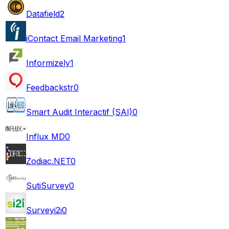
Datafield
2
iContact Email Marketing
1
Informizely
1
Feedbackstr
0
Smart Audit Interactif (SAI)
0
Influx MD
0
Zodiac.NET
0
SutiSurvey
0
Surveyi2i
0