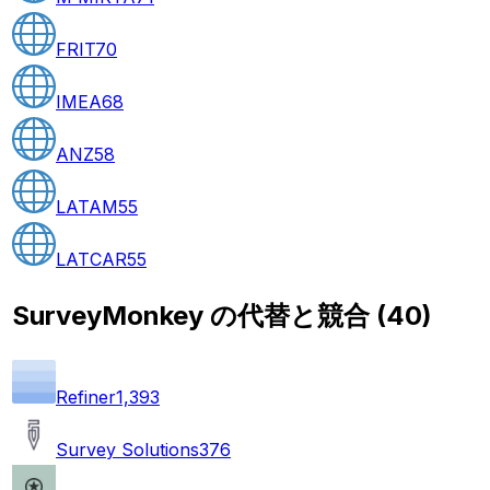
FRIT
70
IMEA
68
ANZ
58
LATAM
55
LATCAR
55
SurveyMonkey の代替と競合
(
40
)
Refiner
1,393
Survey Solutions
376