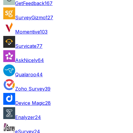
GetFeedback
167
SurveyGizmo
127
Momentive
103
Survicate
77
AskNicely
64
Qualaroo
44
Zoho Survey
39
Device Magic
28
Enalyzer
24
eSurvey
24