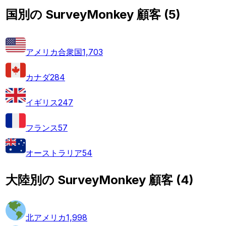
国別の SurveyMonkey 顧客
(
5
)
アメリカ合衆国
1,703
カナダ
284
イギリス
247
フランス
57
オーストラリア
54
大陸別の SurveyMonkey 顧客
(
4
)
北アメリカ
1,998