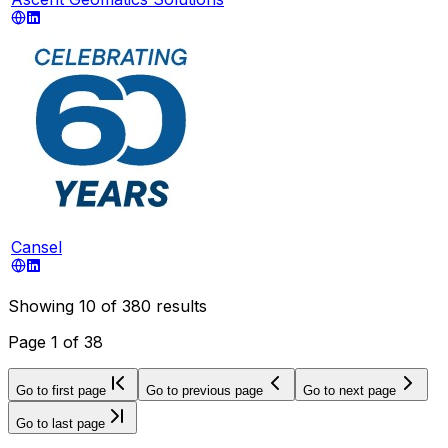
Cansel
Showing
10
of
380
results
Page
1
of
38
Go to first page
Go to previous page
Go to next page
Go to last page