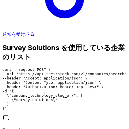
通知を受け取る
Survey Solutions を使用している企業
のリスト
curl --request POST \

--url "https://api.theirstack.com/v1/companies/search" 
--header "Accept: application/json" \

--header "Content-Type: application/json" \

--header "Authorization: Bearer <api_key>" \

-d "{

  \"company_technology_slug_or\": [

    \"survey-solutions\"

  ]

}"