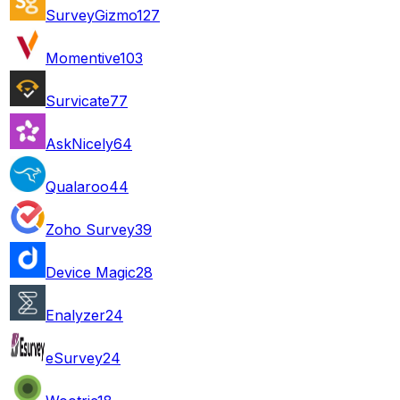
SurveyGizmo
127
Momentive
103
Survicate
77
AskNicely
64
Qualaroo
44
Zoho Survey
39
Device Magic
28
Enalyzer
24
eSurvey
24