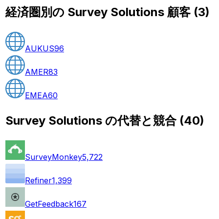
経済圏別の Survey Solutions 顧客
(
3
)
AUKUS
96
AMER
83
EMEA
60
Survey Solutions の代替と競合
(
40
)
SurveyMonkey
5,722
Refiner
1,399
GetFeedback
167