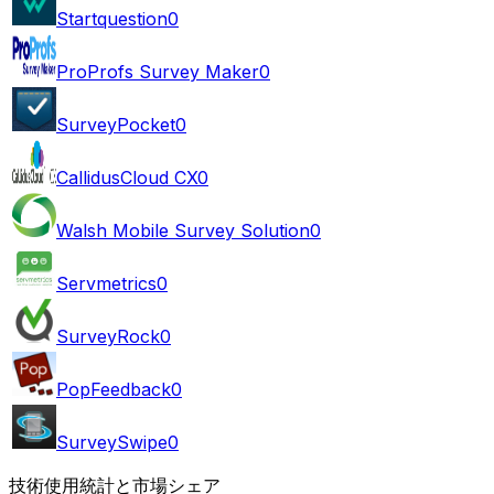
Startquestion
0
ProProfs Survey Maker
0
SurveyPocket
0
CallidusCloud CX
0
Walsh Mobile Survey Solution
0
Servmetrics
0
SurveyRock
0
PopFeedback
0
SurveySwipe
0
技術使用統計と市場シェア