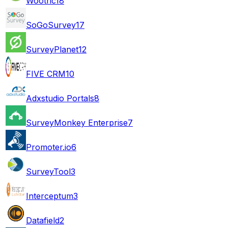
Wootric
18
SoGoSurvey
17
SurveyPlanet
12
FIVE CRM
10
Adxstudio Portals
8
SurveyMonkey Enterprise
7
Promoter.io
6
SurveyTool
3
Interceptum
3
Datafield
2