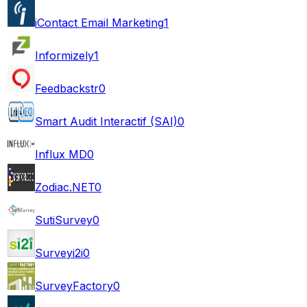
iContact Email Marketing
1
Informizely
1
Feedbackstr
0
Smart Audit Interactif (SAI)
0
Influx MD
0
Zodiac.NET
0
SutiSurvey
0
Surveyi2i
0
SurveyFactory
0