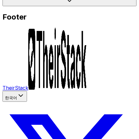
Footer
TheirStack
한국어