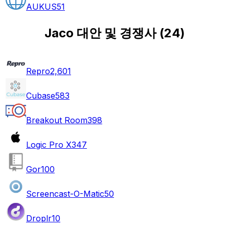
AUKUS
51
Jaco 대안 및 경쟁사
(
24
)
Repro
2,601
Cubase
583
Breakout Room
398
Logic Pro X
347
Gor
100
Screencast-O-Matic
50
Droplr
10