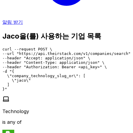
알림 받기
Jaco을(를) 사용하는 기업 목록
curl --request POST \

--url "https://api.theirstack.com/v1/companies/search" 
--header "Accept: application/json" \

--header "Content-Type: application/json" \

--header "Authorization: Bearer <api_key>" \

-d "{

  \"company_technology_slug_or\": [

    \"jaco\"

  ]

}"
Technology
is any of