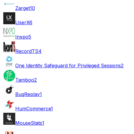
Zarget
10
UserX
6
Inxpo
5
RecordTS
4
One Identity Safeguard for Privileged Sessions
2
Tamboo
2
BugReplay
1
HumCommerce
1
MouseStats
1