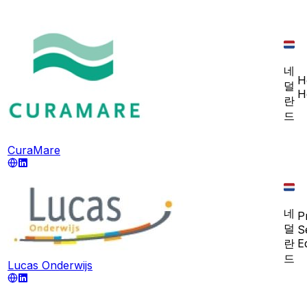
네
H
덜
H
란
드
CuraMare
네
P
덜
S
란
E
드
Lucas Onderwijs