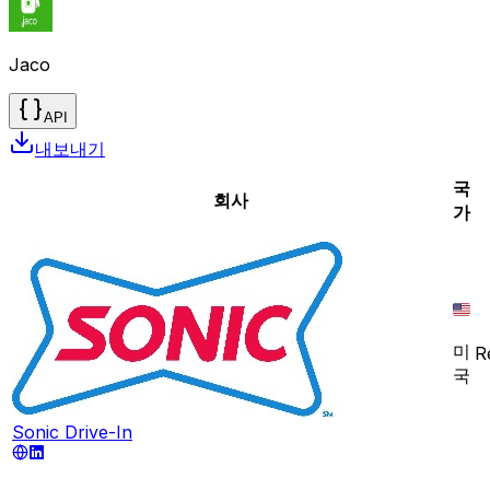
Jaco
API
내보내기
국
회사
가
미
R
국
Sonic Drive-In