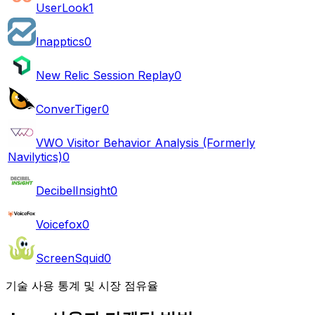
UserLook
1
Inapptics
0
New Relic Session Replay
0
ConverTiger
0
VWO Visitor Behavior Analysis (Formerly
Navilytics)
0
DecibelInsight
0
Voicefox
0
ScreenSquid
0
기술 사용 통계 및 시장 점유율