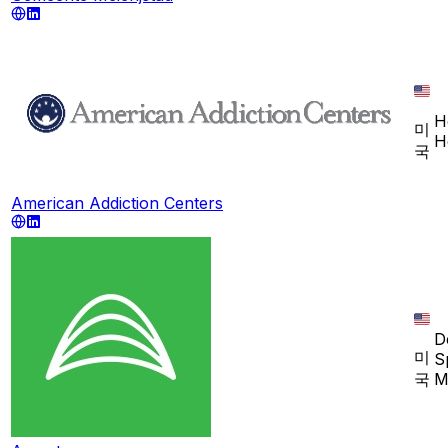
H
미
H
국
American Addiction Centers
D
미
S
국
M