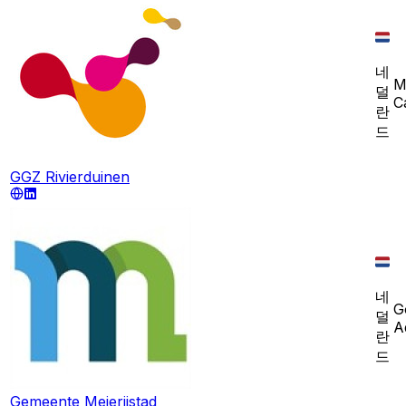
네
M
덜
C
란
드
GGZ Rivierduinen
네
G
덜
A
란
드
Gemeente Meierijstad