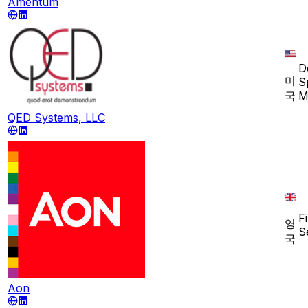
Amentum
D
미
S
국
M
QED Systems, LLC
F
영
S
국
Aon