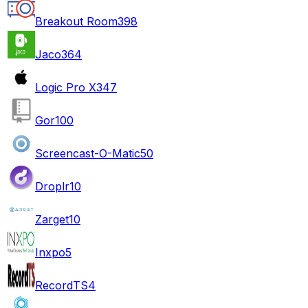
Breakout Room
398
Jaco
364
Logic Pro X
347
Gor
100
Screencast-O-Matic
50
Droplr
10
Zarget
10
Inxpo
5
RecordTS
4