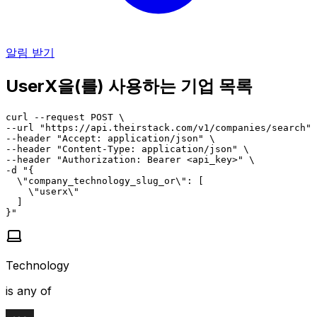
알림 받기
UserX을(를) 사용하는 기업 목록
curl --request POST \

--url "https://api.theirstack.com/v1/companies/search" 
--header "Accept: application/json" \

--header "Content-Type: application/json" \

--header "Authorization: Bearer <api_key>" \

-d "{

  \"company_technology_slug_or\": [

    \"userx\"

  ]

}"
Technology
is any of