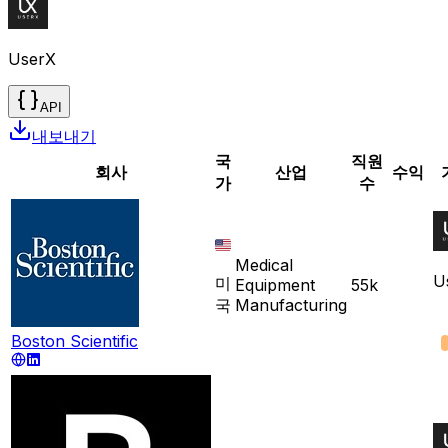
UserX
API
내보내기
국
직원
회사
산업
수익
가
수
Medical
U
미
Equipment
55k
국
Manufacturing
Boston Scientific