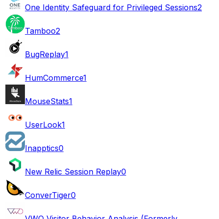
One Identity Safeguard for Privileged Sessions
2
Tamboo
2
BugReplay
1
HumCommerce
1
MouseStats
1
UserLook
1
Inapptics
0
New Relic Session Replay
0
ConverTiger
0
VWO Visitor Behavior Analysis (Formerly