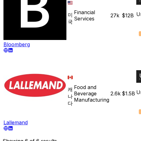
Financial
U
미
27k
$12B
Services
국
Bloomberg
Food and
캐
U
Beverage
2.6k
$1.5B
나
Manufacturing
다
Lallemand
Showing
6
of
6
results