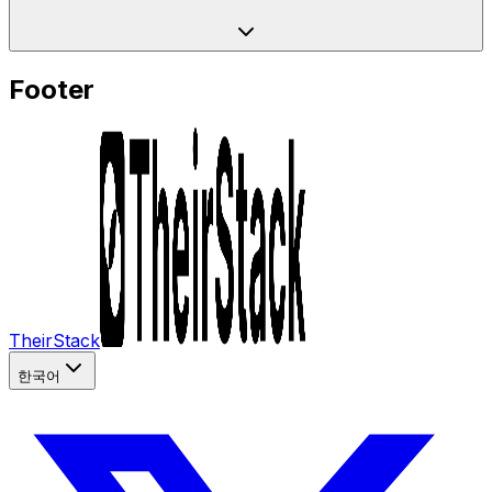
Footer
TheirStack
한국어