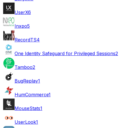
UserX
6
Inxpo
5
RecordTS
4
One Identity Safeguard for Privileged Sessions
2
Tamboo
2
BugReplay
1
HumCommerce
1
MouseStats
1
UserLook
1