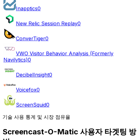
Inapptics
0
New Relic Session Replay
0
ConverTiger
0
VWO Visitor Behavior Analysis (Formerly
Navilytics)
0
DecibelInsight
0
Voicefox
0
ScreenSquid
0
기술 사용 통계 및 시장 점유율
Screencast-O-Matic 사용자 타겟팅 방