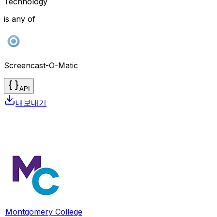
Technology
is any of
Screencast-O-Matic
API
내보내기
Montgomery College