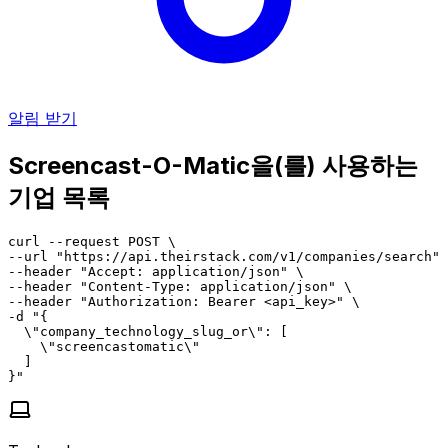
알림 받기
Screencast-O-Matic을(를) 사용하는
기업 목록
curl --request POST \

--url "https://api.theirstack.com/v1/companies/search" 
--header "Accept: application/json" \

--header "Content-Type: application/json" \

--header "Authorization: Bearer <api_key>" \

-d "{

  \"company_technology_slug_or\": [

    \"screencastomatic\"

  ]

}"