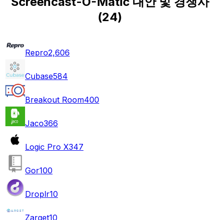
Screencast-O-Matic 대안 및 경쟁사
(
24
)
Repro
2,606
Cubase
584
Breakout Room
400
Jaco
366
Logic Pro X
347
Gor
100
Droplr
10
Zarget
10