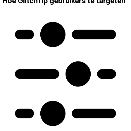
Hoe GlitchTip gebruikers te targeten