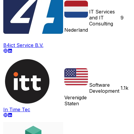
IT Services
and IT
9
Consulting
Nederland
B4ict Service B.V.
Software
1.1k
Development
Verenigde
Staten
In Time Tec