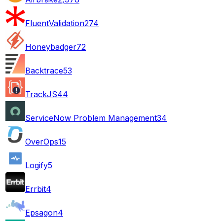
FluentValidation
274
Honeybadger
72
Backtrace
53
TrackJS
44
ServiceNow Problem Management
34
OverOps
15
Logify
5
Errbit
4
Epsagon
4