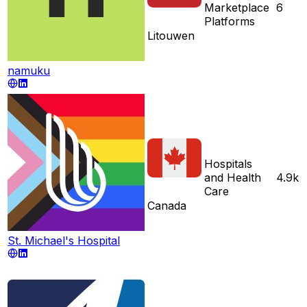
Marketplace
6
Platforms
Litouwen
namuku
Hospitals
and Health
4.9k
Care
Canada
St. Michael's Hospital