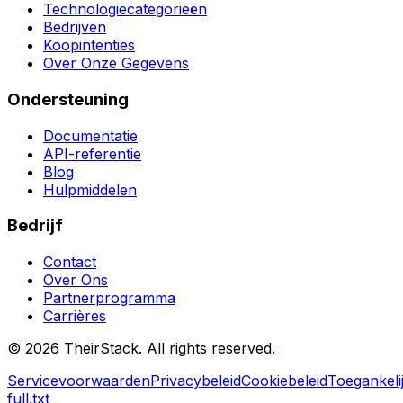
Technologiecategorieën
Bedrijven
Koopintenties
Over Onze Gegevens
Ondersteuning
Documentatie
API-referentie
Blog
Hulpmiddelen
Bedrijf
Contact
Over Ons
Partnerprogramma
Carrières
©
2026
TheirStack. All rights reserved.
Servicevoorwaarden
Privacybeleid
Cookiebeleid
Toegankeli
full.txt