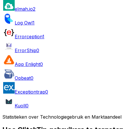
elmah.io
2
Log Owl
1
Errorception
1
ErrorShip
0
App Enlight
0
Opbeat
0
Exceptiontrap
0
Kuoll
0
Statistieken over Technologiegebruik en Marktaandeel