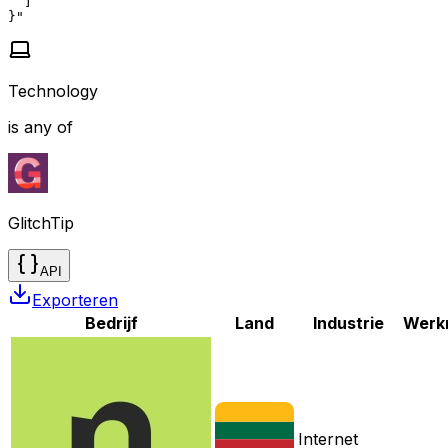
  ]

}"
Technology
is any of
GlitchTip
API
Exporteren
Bedrijf
Land
Industrie
Werk
Internet