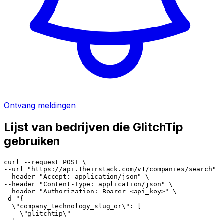
Ontvang meldingen
Lijst van bedrijven die GlitchTip
gebruiken
curl --request POST \

--url "https://api.theirstack.com/v1/companies/search" 
--header "Accept: application/json" \

--header "Content-Type: application/json" \

--header "Authorization: Bearer <api_key>" \

-d "{

  \"company_technology_slug_or\": [

    \"glitchtip\"
