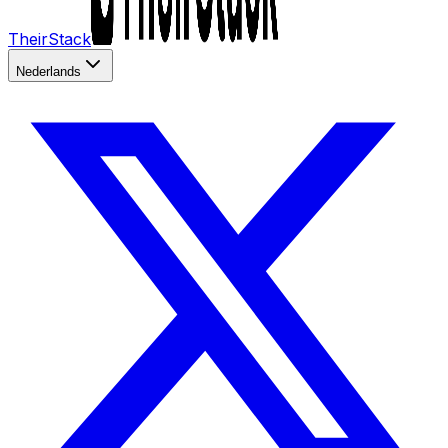
TheirStack
Nederlands