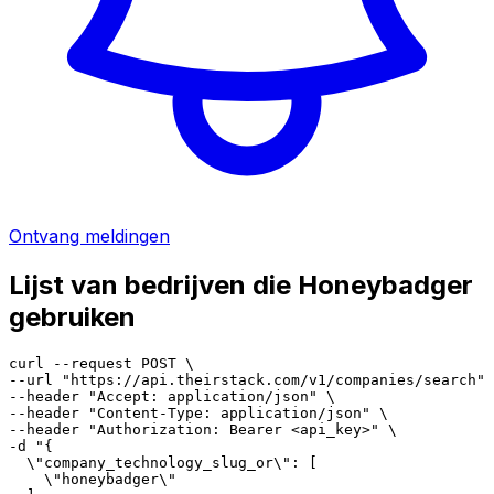
Ontvang meldingen
Lijst van bedrijven die Honeybadger
gebruiken
curl --request POST \

--url "https://api.theirstack.com/v1/companies/search" 
--header "Accept: application/json" \

--header "Content-Type: application/json" \

--header "Authorization: Bearer <api_key>" \

-d "{

  \"company_technology_slug_or\": [

    \"honeybadger\"
