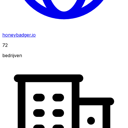
honeybadger.io
72
bedrijven