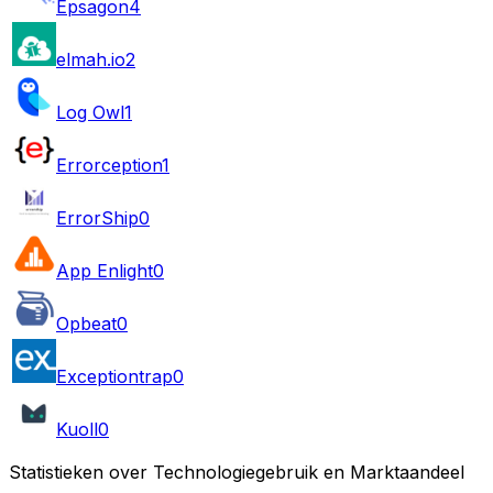
Epsagon
4
elmah.io
2
Log Owl
1
Errorception
1
ErrorShip
0
App Enlight
0
Opbeat
0
Exceptiontrap
0
Kuoll
0
Statistieken over Technologiegebruik en Marktaandeel