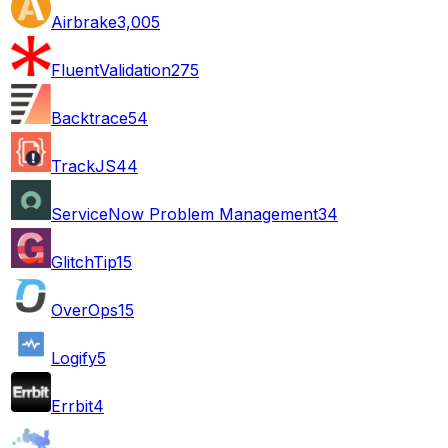
Airbrake
3,005
FluentValidation
275
Backtrace
54
TrackJS
44
ServiceNow Problem Management
34
GlitchTip
15
OverOps
15
Logify
5
Errbit
4