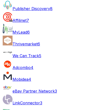
Publisher Discovery
8
Affilinet
7
MyLead
6
Thrivemarket
6
We Can Track
5
Adcombo
4
Mobidea
4
eBay Partner Network
3
LinkConnector
3