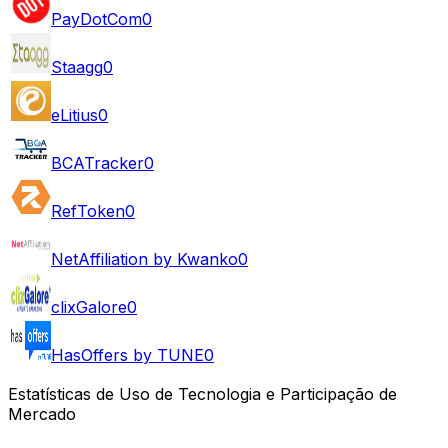
PayDotCom
0
Staagg
0
eLitius
0
BCATracker
0
RefToken
0
NetAffiliation by Kwanko
0
clixGalore
0
HasOffers by TUNE
0
Estatísticas de Uso de Tecnologia e Participação de
Mercado