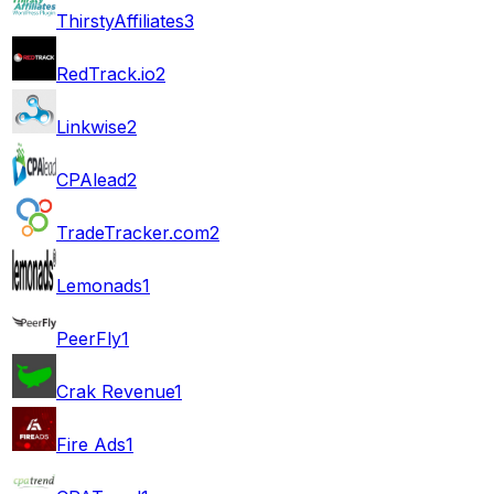
ThirstyAffiliates
3
RedTrack.io
2
Linkwise
2
CPAlead
2
TradeTracker.com
2
Lemonads
1
PeerFly
1
Crak Revenue
1
Fire Ads
1