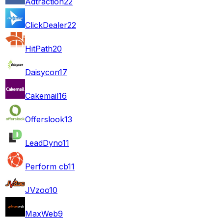
Adtraction
22
ClickDealer
22
HitPath
20
Daisycon
17
Cakemail
16
Offerslook
13
LeadDyno
11
Perform cb
11
JVzoo
10
MaxWeb
9