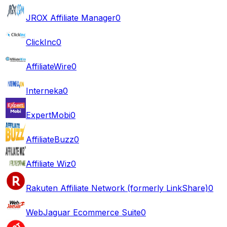
JROX Affiliate Manager
0
ClickInc
0
AffiliateWire
0
Interneka
0
ExpertMobi
0
AffiliateBuzz
0
Affiliate Wiz
0
Rakuten Affiliate Network (formerly LinkShare)
0
WebJaguar Ecommerce Suite
0