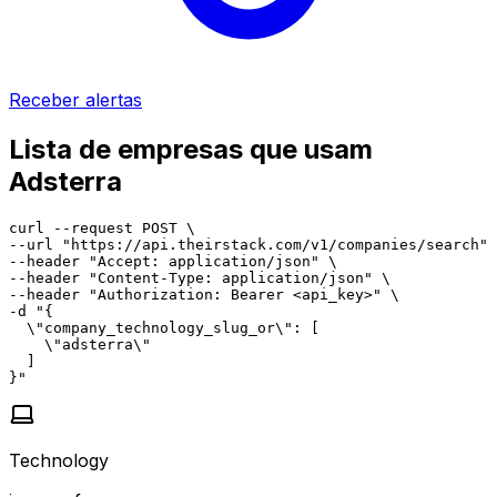
Receber alertas
Lista de empresas que usam
Adsterra
curl --request POST \

--url "https://api.theirstack.com/v1/companies/search" 
--header "Accept: application/json" \

--header "Content-Type: application/json" \

--header "Authorization: Bearer <api_key>" \

-d "{

  \"company_technology_slug_or\": [

    \"adsterra\"

  ]

}"
Technology