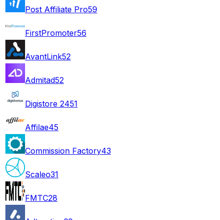
Post Affiliate Pro
59
FirstPromoter
56
AvantLink
52
Admitad
52
Digistore 24
51
Affilae
45
Commission Factory
43
Scaleo
31
FMTC
28