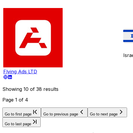
Isra
Flying Ads LTD
Showing
10
of
38
results
Page
1
of
4
Go to first page
Go to previous page
Go to next page
Go to last page