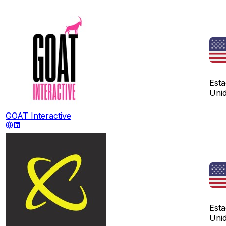
Est
Uni
GOAT Interactive
Est
Uni