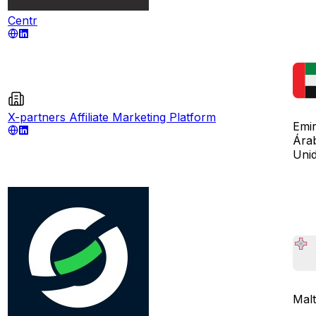
Centr
X-partners Affiliate Marketing Platform
Emi
Ára
Uni
Mal