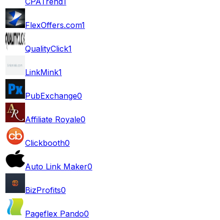
CPATrend
1
FlexOffers.com
1
QualityClick
1
LinkMink
1
PubExchange
0
Affiliate Royale
0
Clickbooth
0
Auto Link Maker
0
BizProfits
0
Pageflex Pando
0