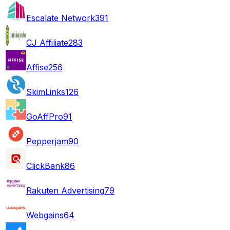
Escalate Network
391
CJ Affiliate
283
Affise
256
SkimLinks
126
GoAffPro
91
Pepperjam
90
ClickBank
86
Rakuten Advertising
79
Webgains
64