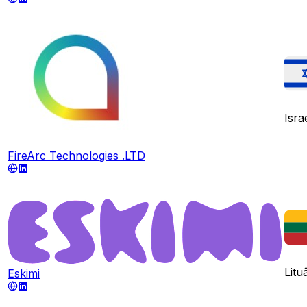
Isra
FireArc Technologies .LTD
Litu
Eskimi