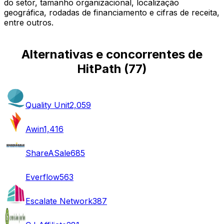
do setor, tamanho organizacional, localização
geográfica, rodadas de financiamento e cifras de receita,
entre outros.
Alternativas e concorrentes de
HitPath
(
77
)
Quality Unit
2,059
Awin
1,416
ShareASale
685
Everflow
563
Escalate Network
387