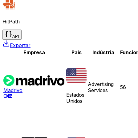
HitPath
API
Exportar
Empresa
País
Indústria
Funcio
Advertising
56
Madrivo
Services
Estados
Unidos