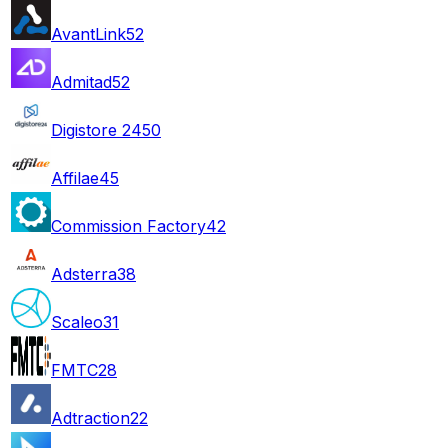
AvantLink
52
Admitad
52
Digistore 24
50
Affilae
45
Commission Factory
42
Adsterra
38
Scaleo
31
FMTC
28
Adtraction
22