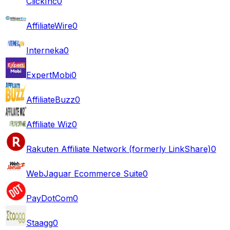
ClickInc
0
AffiliateWire
0
Interneka
0
ExpertMobi
0
AffiliateBuzz
0
Affiliate Wiz
0
Rakuten Affiliate Network (formerly LinkShare)
0
WebJaguar Ecommerce Suite
0
PayDotCom
0
Staagg
0