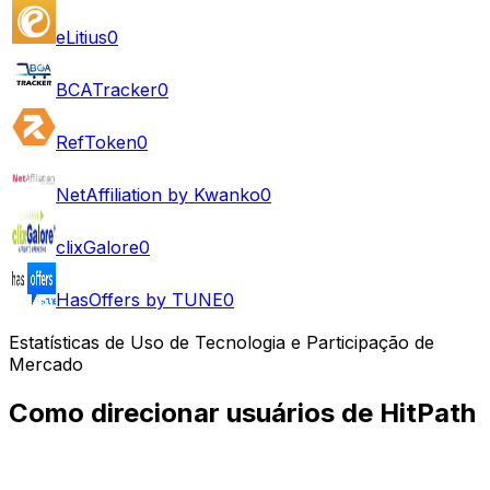
eLitius
0
BCATracker
0
RefToken
0
NetAffiliation by Kwanko
0
clixGalore
0
HasOffers by TUNE
0
Estatísticas de Uso de Tecnologia e Participação de
Mercado
Como direcionar usuários de HitPath