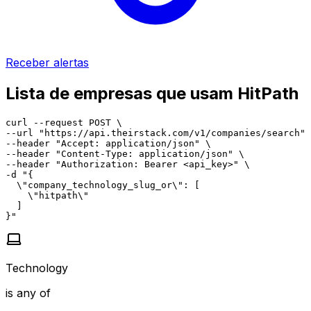
Receber alertas
Lista de empresas que usam HitPath
curl --request POST \

--url "https://api.theirstack.com/v1/companies/search" 
--header "Accept: application/json" \

--header "Content-Type: application/json" \

--header "Authorization: Bearer <api_key>" \

-d "{

  \"company_technology_slug_or\": [

    \"hitpath\"

  ]

}"
Technology
is any of