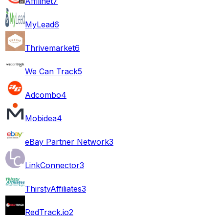
Affilinet
7
MyLead
6
Thrivemarket
6
We Can Track
5
Adcombo
4
Mobidea
4
eBay Partner Network
3
LinkConnector
3
ThirstyAffiliates
3
RedTrack.io
2