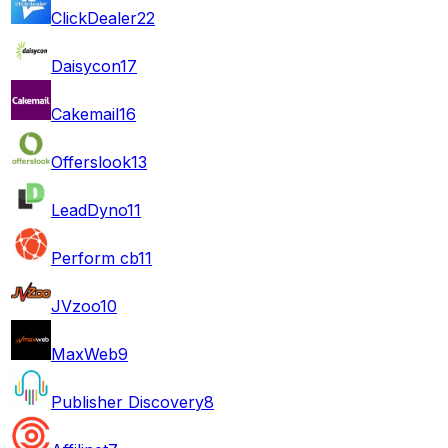
ClickDealer
22
Daisycon
17
Cakemail
16
Offerslook
13
LeadDyno
11
Perform cb
11
JVzoo
10
MaxWeb
9
Publisher Discovery
8