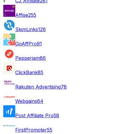
CJ Affiliate
281
Affise
255
SkimLinks
126
GoAffPro
91
Pepperjam
86
ClickBank
85
Rakuten Advertising
78
Webgains
64
Post Affiliate Pro
58
FirstPromoter
55