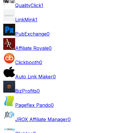
QualityClick
1
LinkMink
1
PubExchange
0
Affiliate Royale
0
Clickbooth
0
Auto Link Maker
0
BizProfits
0
Pageflex Pando
0
JROX Affiliate Manager
0