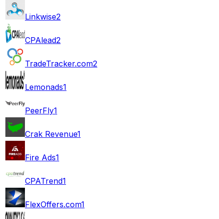
Linkwise
2
CPAlead
2
TradeTracker.com
2
Lemonads
1
PeerFly
1
Crak Revenue
1
Fire Ads
1
CPATrend
1
FlexOffers.com
1