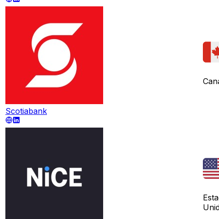
Can
Scotiabank
Est
Uni