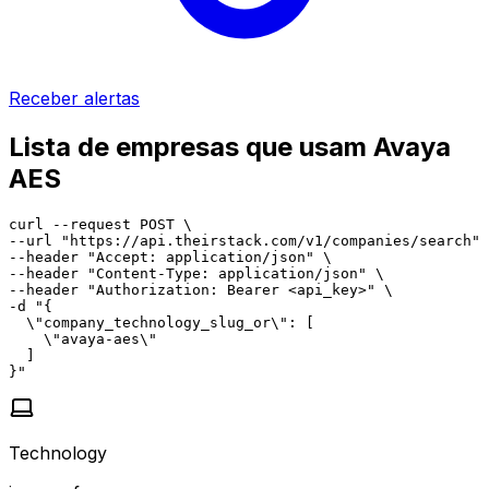
Receber alertas
Lista de empresas que usam Avaya
AES
curl --request POST \

--url "https://api.theirstack.com/v1/companies/search" 
--header "Accept: application/json" \

--header "Content-Type: application/json" \

--header "Authorization: Bearer <api_key>" \

-d "{

  \"company_technology_slug_or\": [

    \"avaya-aes\"

  ]

}"
Technology