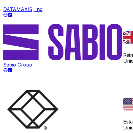
DATAMAXIS, Inc
Rei
Uni
Sabio Group
Est
Uni