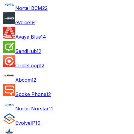
Nortel BCM
22
eVoice
19
Avaya Blue
14
SendHub
12
CircleLoop
12
Abcom
12
Spoke Phone
12
Nortel Norstar
11
EvolveIP
10