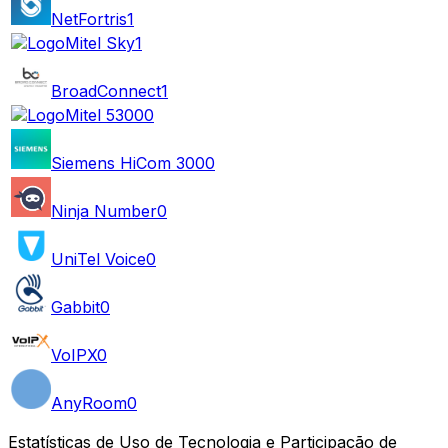
NetFortris
1
Mitel Sky
1
BroadConnect
1
Mitel 5300
0
Siemens HiCom 300
0
Ninja Number
0
UniTel Voice
0
Gabbit
0
VoIPX
0
AnyRoom
0
Estatísticas de Uso de Tecnologia e Participação de