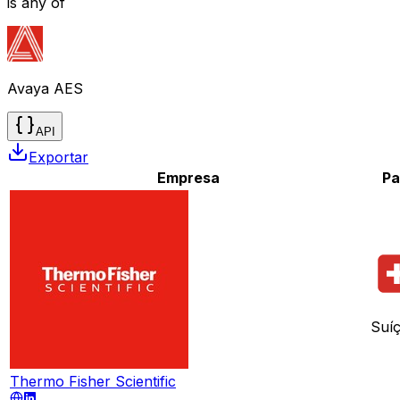
is any of
Avaya AES
API
Exportar
Empresa
Pa
Suí
Thermo Fisher Scientific