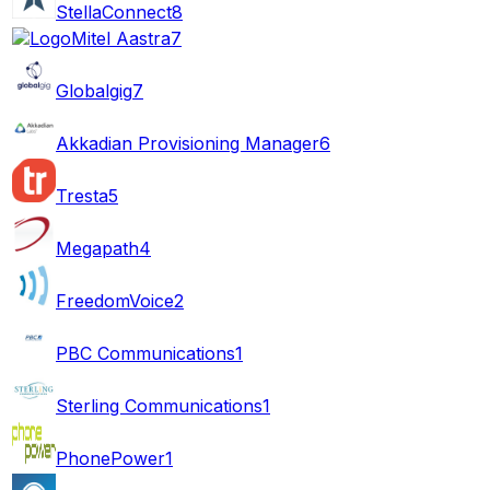
StellaConnect
8
Mitel Aastra
7
Globalgig
7
Akkadian Provisioning Manager
6
Tresta
5
Megapath
4
FreedomVoice
2
PBC Communications
1
Sterling Communications
1
PhonePower
1