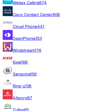
Webex Calling
874
Cisco Contact Center
608
Cloud Phone
441
OpenPhone
353
Windstream
176
Kixie
168
Sangoma
156
Ring-u
138
Allworx
87
Zultys
65