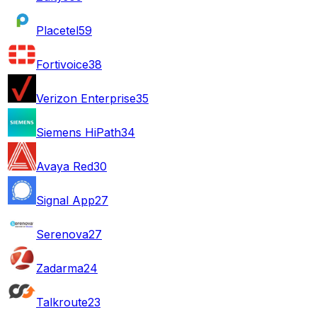
Placetel
59
Fortivoice
38
Verizon Enterprise
35
Siemens HiPath
34
Avaya Red
30
Signal App
27
Serenova
27
Zadarma
24
Talkroute
23