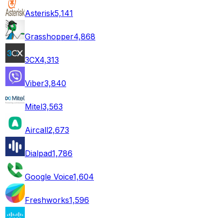
Asterisk
5,141
Grasshopper
4,868
3CX
4,313
Viber
3,840
Mitel
3,563
Aircall
2,673
Dialpad
1,786
Google Voice
1,604
Freshworks
1,596