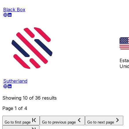
Black Box
Est
Uni
Sutherland
Showing
10
of
36
results
Page
1
of
4
Go to first page
Go to previous page
Go to next page