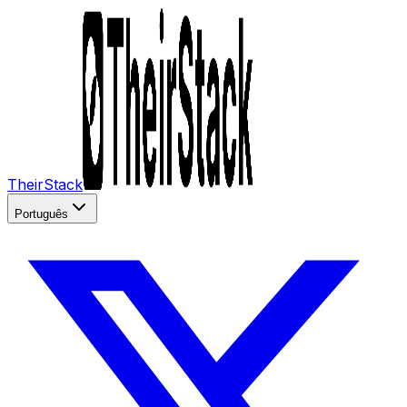
TheirStack
Português