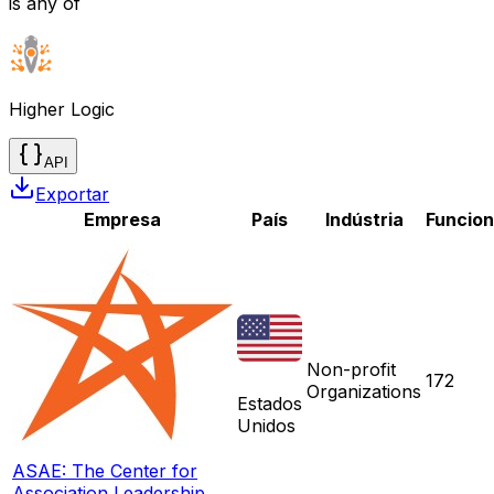
is any of
Higher Logic
API
Exportar
Empresa
País
Indústria
Funcion
Non-profit
172
Organizations
Estados
Unidos
ASAE: The Center for
Association Leadership