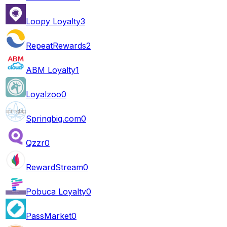
Loopy Loyalty
3
RepeatRewards
2
ABM Loyalty
1
Loyalzoo
0
Springbig.com
0
Qzzr
0
RewardStream
0
Pobuca Loyalty
0
PassMarket
0