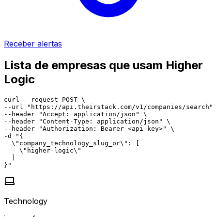
Receber alertas
Lista de empresas que usam Higher
Logic
curl --request POST \

--url "https://api.theirstack.com/v1/companies/search" 
--header "Accept: application/json" \

--header "Content-Type: application/json" \

--header "Authorization: Bearer <api_key>" \

-d "{

  \"company_technology_slug_or\": [

    \"higher-logic\"

  ]

}"
Technology