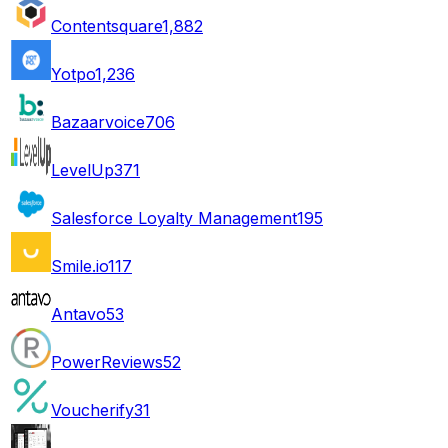
Contentsquare
1,882
Yotpo
1,236
Bazaarvoice
706
LevelUp
371
Salesforce Loyalty Management
195
Smile.io
117
Antavo
53
PowerReviews
52
Voucherify
31