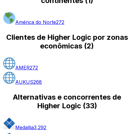
continentes
(
1
)
América do Norte
272
Clientes de Higher Logic por zonas
econômicas
(
2
)
AMER
272
AUKUS
268
Alternativas e concorrentes de
Higher Logic
(
33
)
Medallia
3,292