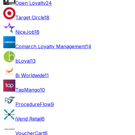
Open Loyalty
24
Target Circle
18
NiceJob
18
Comarch Loyalty Management
14
bLoyal
13
Bi Worldwide
11
TapMango
10
ProcedureFlow
9
iVend Retail
6
VoucherCart
6