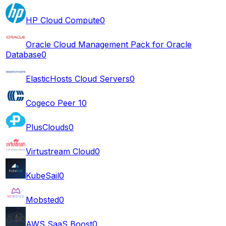
HP Cloud Compute
0
Oracle Cloud Management Pack for Oracle
Database
0
ElasticHosts Cloud Servers
0
Cogeco Peer 1
0
PlusClouds
0
Virtustream Cloud
0
KubeSail
0
Mobsted
0
AWS SaaS Boost
0