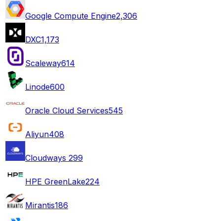
Google Compute Engine
2,306
DXC
1,173
Scaleway
614
Linode
600
Oracle Cloud Services
545
Aliyun
408
Cloudways
299
HPE GreenLake
224
Mirantis
186