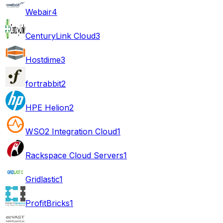
Webair
4
CenturyLink Cloud
3
Hostdime
3
fortrabbit
2
HPE Helion
2
WSO2 Integration Cloud
1
Rackspace Cloud Servers
1
Gridlastic
1
ProfitBricks
1