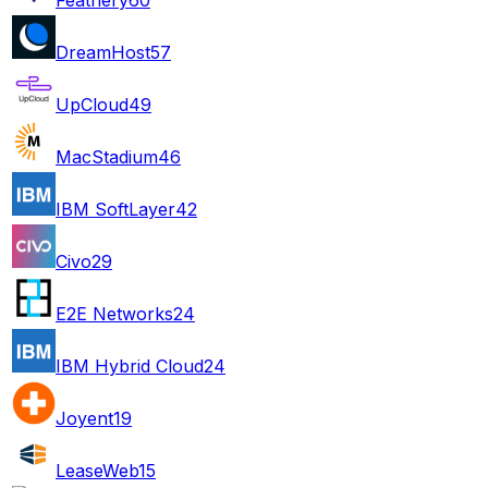
DreamHost
57
UpCloud
49
MacStadium
46
IBM SoftLayer
42
Civo
29
E2E Networks
24
IBM Hybrid Cloud
24
Joyent
19
LeaseWeb
15