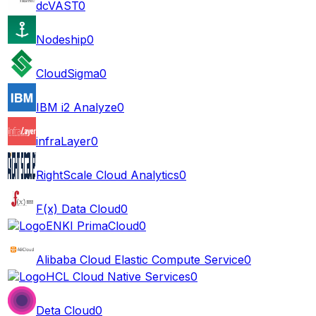
dcVAST
0
Nodeship
0
CloudSigma
0
IBM i2 Analyze
0
infraLayer
0
RightScale Cloud Analytics
0
F(x) Data Cloud
0
ENKI PrimaCloud
0
Alibaba Cloud Elastic Compute Service
0
HCL Cloud Native Services
0
Deta Cloud
0