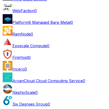
WebFaction
0
Platform9 Managed Bare Metal
0
RamNode
0
Exoscale Compute
0
FireHost
0
Incero
0
ArvanCloud Cloud Computing Service
0
NephoScale
0
Six Degrees Group
0