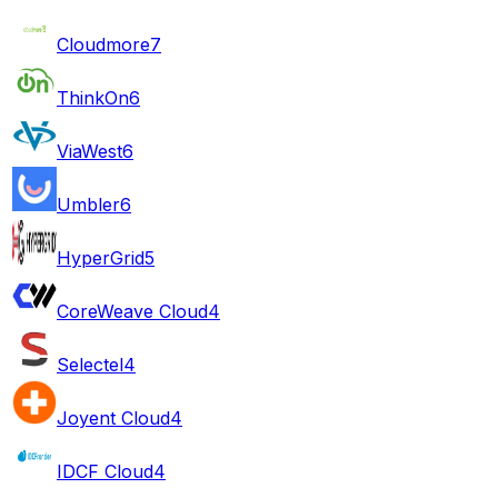
Cloudmore
7
ThinkOn
6
ViaWest
6
Umbler
6
HyperGrid
5
CoreWeave Cloud
4
Selectel
4
Joyent Cloud
4
IDCF Cloud
4