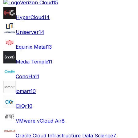
Verizon Cloud
15
HyperCloud
14
Uniserver
14
Equinix Metal
13
Media Temple
11
ConoHa
11
iomart
10
CliQr
10
VMware vCloud Air
8
Oracle Cloud Infrastructure Data Science
7