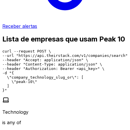
Receber alertas
Lista de empresas que usam Peak 10
curl --request POST \

--url "https://api.theirstack.com/v1/companies/search" 
--header "Accept: application/json" \

--header "Content-Type: application/json" \

--header "Authorization: Bearer <api_key>" \

-d "{

  \"company_technology_slug_or\": [

    \"peak-10\"

  ]

}"
Technology
is any of