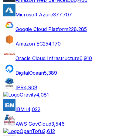
Microsoft Azure
377,707
Google Cloud Platform
228,285
Amazon EC2
54,170
Oracle Cloud Infrastructure
6,910
DigitalOcean
5,389
IPR
4,908
Gravity
4,081
IBM i
4,022
AWS GovCloud
3,546
OpenTofu
2,612