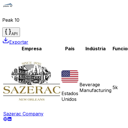
Peak 10
API
Exportar
Empresa
País
Indústria
Funcio
Beverage
5k
Manufacturing
Estados
Unidos
Sazerac Company