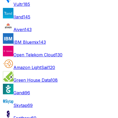
Vultr
185
Iland
145
Aiven
143
IBM Bluemix
143
Open Telekom Cloud
130
Amazon LightSail
120
Green House Data
108
Gandi
96
Skytap
69
Feathery
60