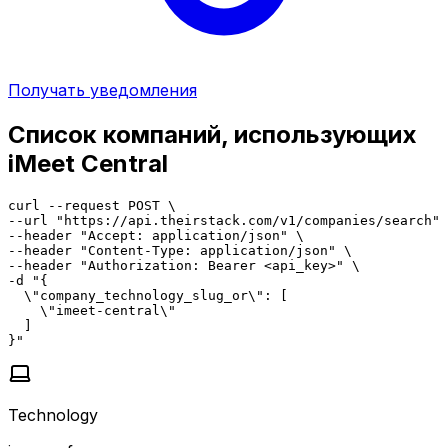
Получать уведомления
Список компаний, использующих
iMeet Central
curl --request POST \

--url "https://api.theirstack.com/v1/companies/search" 
--header "Accept: application/json" \

--header "Content-Type: application/json" \

--header "Authorization: Bearer <api_key>" \

-d "{

  \"company_technology_slug_or\": [

    \"imeet-central\"

  ]

}"
Technology