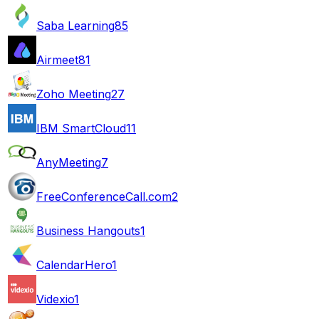
Saba Learning
85
Airmeet
81
Zoho Meeting
27
IBM SmartCloud
11
AnyMeeting
7
FreeConferenceCall.com
2
Business Hangouts
1
CalendarHero
1
Videxio
1