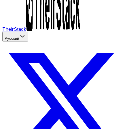
TheirStack
Русский