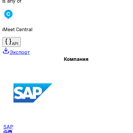
is any of
iMeet Central
API
Экспорт
Компания
SAP