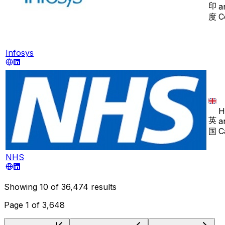
印
a
度
C
Infosys
H
英
a
国
C
NHS
Showing
10
of
36,474
results
Page
1
of
3,648