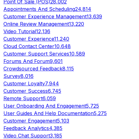
Point Of Sale (POS)
28,002
Appointments And Scheduling
24,814
Customer Experience Management
13,639
Online Review Management
13,220
Video Tutorial
12,136
Customer Experience
11,240
Cloud Contact Center
10,648
Customer Support Services
10,589
Forums And Forum
9,601
Crowdsourced Feedback
8,115
Survey
8,016
Customer Loyalty
7,944
Customer Success
6,745
Remote Support
6,059
User Onboarding And Engagement
5,725
User Guides And Help Documentation
5,275
Customer Engagement
5,103
Feedback Analytics
4,385
Video Chat Support
3,185