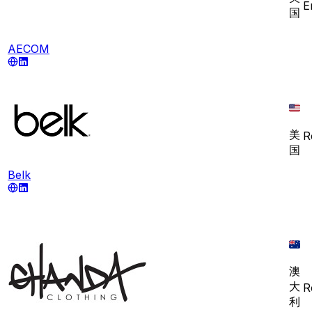
E
国
AECOM
美
R
国
Belk
澳
大
R
利