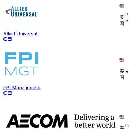
P
美
S
国
Allied Universal
美
R
国
FPI Management
Ci
美