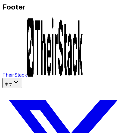
Footer
TheirStack
中文