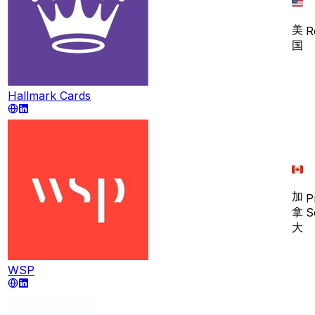
美
R
国
Hallmark Cards
加
P
拿
S
大
WSP