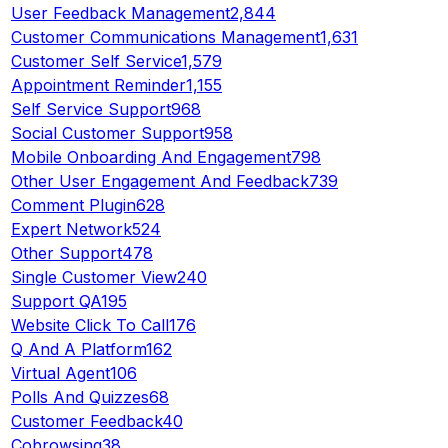
User Feedback Management
2,844
Customer Communications Management
1,631
Customer Self Service
1,579
Appointment Reminder
1,155
Self Service Support
968
Social Customer Support
958
Mobile Onboarding And Engagement
798
Other User Engagement And Feedback
739
Comment Plugin
628
Expert Network
524
Other Support
478
Single Customer View
240
Support QA
195
Website Click To Call
176
Q And A Platform
162
Virtual Agent
106
Polls And Quizzes
68
Customer Feedback
40
Cobrowsing
38