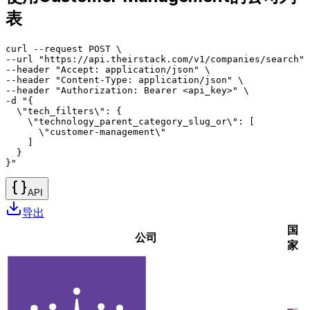
表
curl --request POST \

--url "https://api.theirstack.com/v1/companies/search" 
--header "Accept: application/json" \

--header "Content-Type: application/json" \

--header "Authorization: Bearer <api_key>" \

-d "{

  \"tech_filters\": {

    \"technology_parent_category_slug_or\": [

      \"customer-management\"

    ]

  }

}"
API
导出
国
公司
家