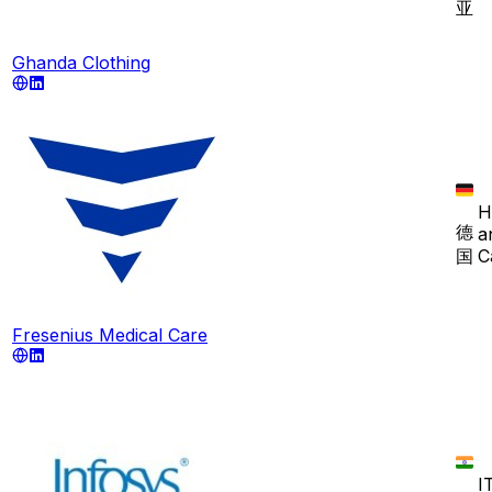
亚
Ghanda Clothing
H
德
a
国
C
Fresenius Medical Care
I