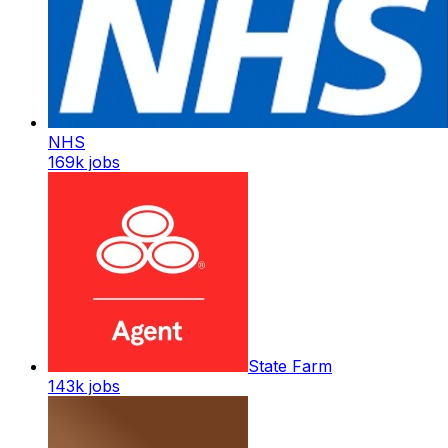
NHS
169k
jobs
State Farm
143k
jobs