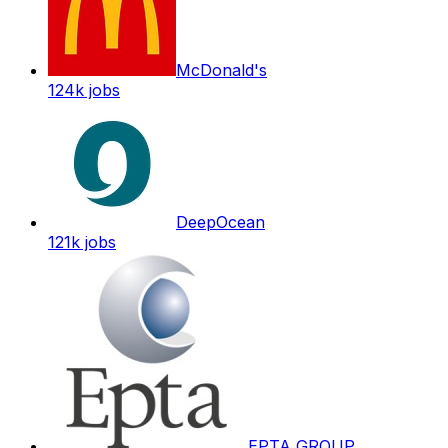
McDonald's
124k
jobs
DeepOcean
121k
jobs
EPTA GROUP