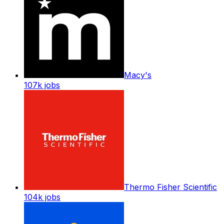
Macy's
107k
jobs
Thermo Fisher Scientific
104k
jobs