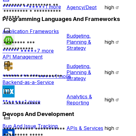
******** ********* **
******* ******
+
1
more
Agency/Dept
high
********* * **********
******
Programming Languages And Frameworks
Application Frameworks
Budgeting,
Planning &
high
******** ***
Strategy
***********
****** ****
+
7
more
API Management
Budgeting,
Planning &
high
****** *** *******
+
1
more
******* **************
Strategy
Backend-as-a-Service
Analytics &
high
******
+
1
more
Reporting
**** *********
Devops And Development
Bug And Issue Tracking
APIs & Services
high
*********** ***********
********* *****