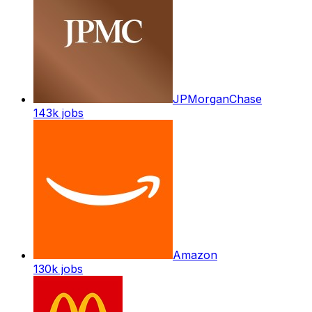
JPMorganChase
143k
jobs
Amazon
130k
jobs