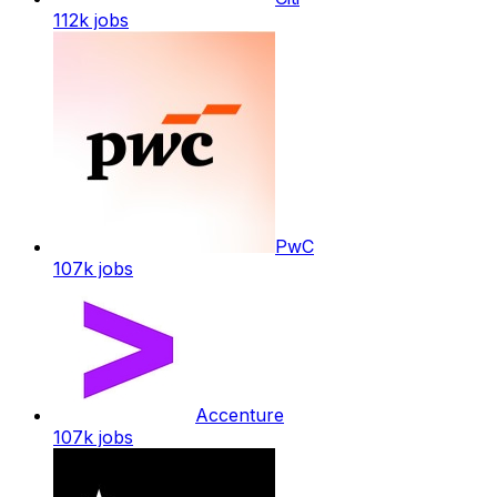
112k
jobs
PwC
107k
jobs
Accenture
107k
jobs