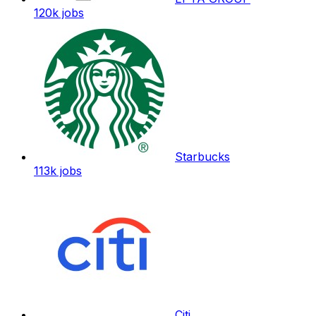
120k
jobs
Starbucks
113k
jobs
Citi