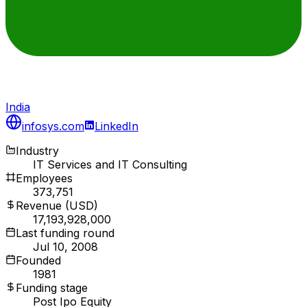
India
infosys.com
LinkedIn
Industry
IT Services and IT Consulting
Employees
373,751
Revenue (USD)
17,193,928,000
Last funding round
Jul 10, 2008
Founded
1981
Funding stage
Post Ipo Equity