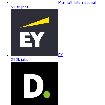
Marriott International
298k
jobs
EY
262k
jobs