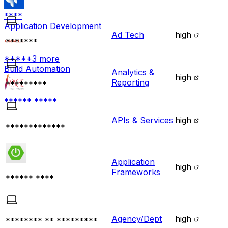
****
Application Development
Ad Tech
high
*******
****
+
3
more
Build Automation
Analytics &
high
Reporting
*********
****** *****
APIs & Services
high
*************
Application
high
Frameworks
****** ****
Agency/Dept
high
******** ** *********