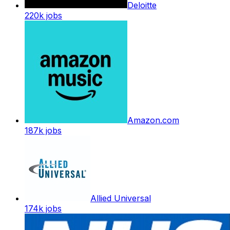
Deloitte
220k
jobs
Amazon.com
187k
jobs
Allied Universal
174k
jobs