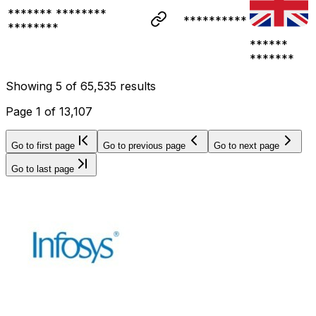
******* ********
**********
********
******
*******
Showing
5
of
65,535
results
Page
1
of
13,107
Go to first page
Go to previous page
Go to next page
Go to last page