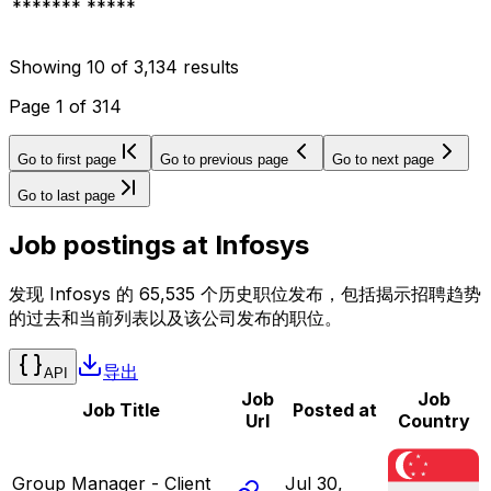
******* *****
Showing
10
of
3,134
results
Page
1
of
314
Go to first page
Go to previous page
Go to next page
Go to last page
Job postings at
Infosys
发现 Infosys 的 65,535 个历史职位发布，包括揭示招聘趋势
的过去和当前列表以及该公司发布的职位。
导出
API
Job
Job
Job Title
Posted at
Url
Country
Group Manager - Client
Jul 30,