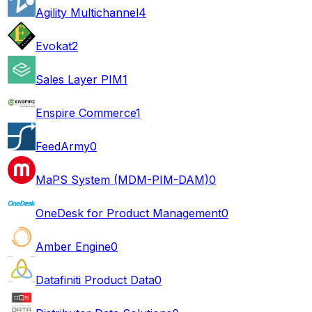
Agility Multichannel
4
Evokat
2
Sales Layer PIM
1
Enspire Commerce
1
FeedArmy
0
MaPS System (MDM-PIM-DAM)
0
OneDesk for Product Management
0
Amber Engine
0
Datafiniti Product Data
0