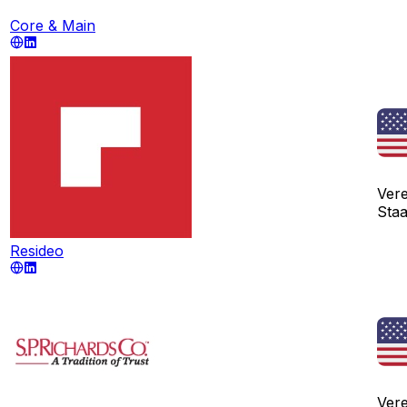
Core & Main
Vere
Sta
Resideo
Vere