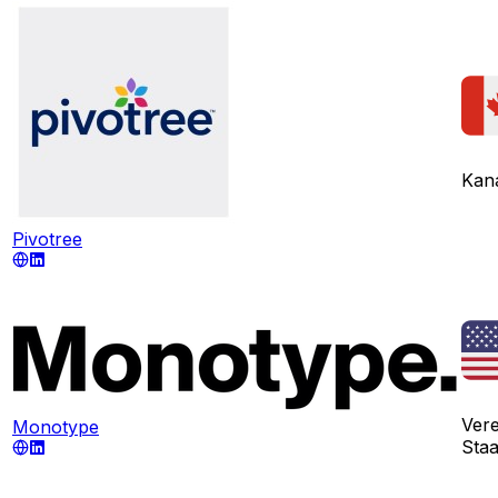
Kan
Pivotree
Vere
Monotype
Sta