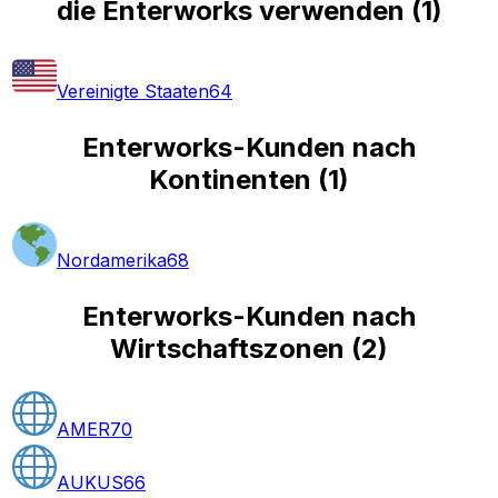
die Enterworks verwenden
(
1
)
Vereinigte Staaten
64
Enterworks-Kunden nach
Kontinenten
(
1
)
Nordamerika
68
Enterworks-Kunden nach
Wirtschaftszonen
(
2
)
AMER
70
AUKUS
66