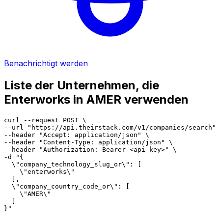
Benachrichtigt werden
Liste der Unternehmen, die
Enterworks in AMER verwenden
curl --request POST \

--url "https://api.theirstack.com/v1/companies/search" 
--header "Accept: application/json" \

--header "Content-Type: application/json" \

--header "Authorization: Bearer <api_key>" \

-d "{

  \"company_technology_slug_or\": [

    \"enterworks\"

  ],

  \"company_country_code_or\": [

    \"AMER\"

  ]

}"