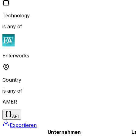
Technology
is any of
Enterworks
Country
is any of
AMER
API
Exportieren
Unternehmen
L