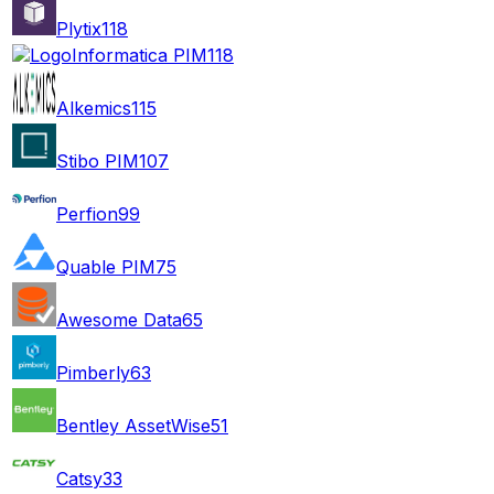
Plytix
118
Informatica PIM
118
Alkemics
115
Stibo PIM
107
Perfion
99
Quable PIM
75
Awesome Data
65
Pimberly
63
Bentley AssetWise
51
Catsy
33