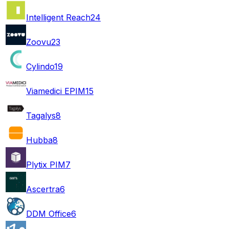
Intelligent Reach
24
Zoovu
23
Cylindo
19
Viamedici EPIM
15
Tagalys
8
Hubba
8
Plytix PIM
7
Ascertra
6
DDM Office
6