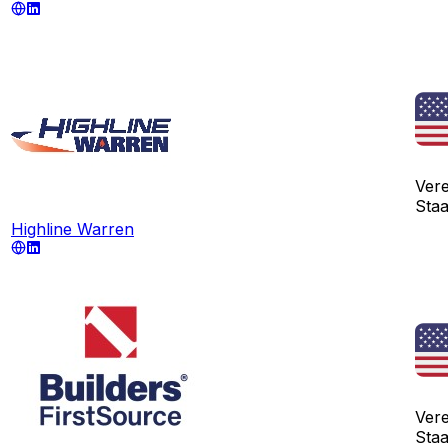
Vere
Sta
Highline Warren
Vere
Sta