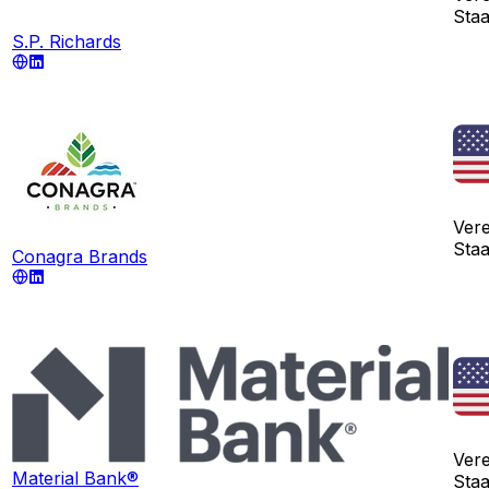
Sta
S.P. Richards
Vere
Sta
Conagra Brands
Vere
Material Bank®
Sta