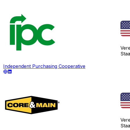
Vere
Sta
Independent Purchasing Cooperative
Vere
Sta