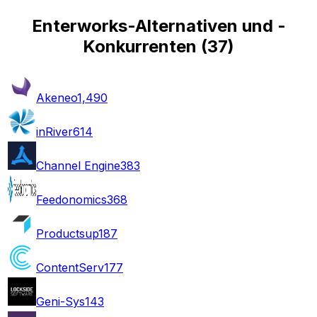
Enterworks-Alternativen und -
Konkurrenten
(
37
)
Akeneo
1,490
inRiver
614
Channel Engine
383
Feedonomics
368
Productsup
187
ContentServ
177
Geni-Sys
143