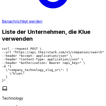
Benachrichtigt werden
Liste der Unternehmen, die Klue
verwenden
curl --request POST \

--url "https://api.theirstack.com/v1/companies/search" 
--header "Accept: application/json" \

--header "Content-Type: application/json" \

--header "Authorization: Bearer <api_key>" \

-d "{

  \"company_technology_slug_or\": [

    \"klue\"

  ]

}"
Technology