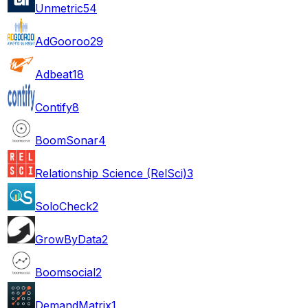
Unmetric
54
AdGooroo
29
Adbeat
18
Contify
8
BoomSonar
4
Relationship Science (RelSci)
3
SoloCheck
2
GrowByData
2
Boomsocial
2
DemandMatrix
1