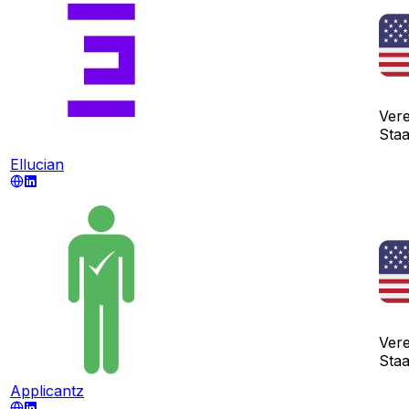
Vere
Sta
Ellucian
Vere
Sta
Applicantz