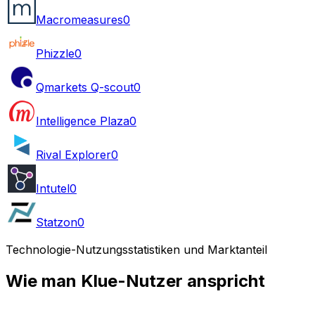
Macromeasures
0
Phizzle
0
Qmarkets Q-scout
0
Intelligence Plaza
0
Rival Explorer
0
Intutel
0
Statzon
0
Technologie-Nutzungsstatistiken und Marktanteil
Wie man Klue-Nutzer anspricht