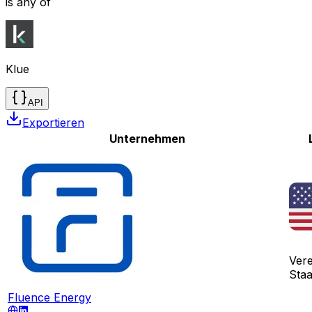
is any of
Klue
API
Exportieren
Unternehmen
Vere
Sta
Fluence Energy