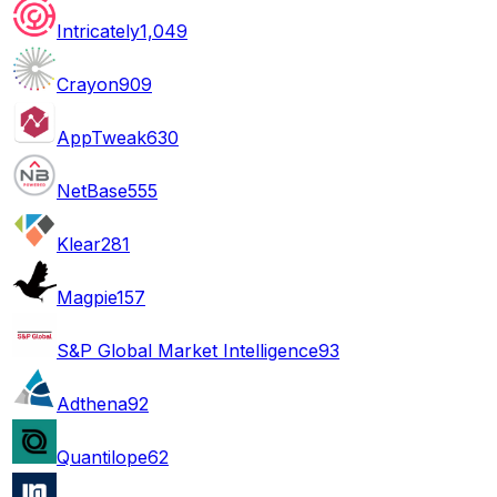
Intricately
1,049
Crayon
909
AppTweak
630
NetBase
555
Klear
281
Magpie
157
S&P Global Market Intelligence
93
Adthena
92
Quantilope
62