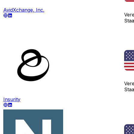
AvidXchange, Inc.
Vere
Sta
Vere
Sta
Insurity