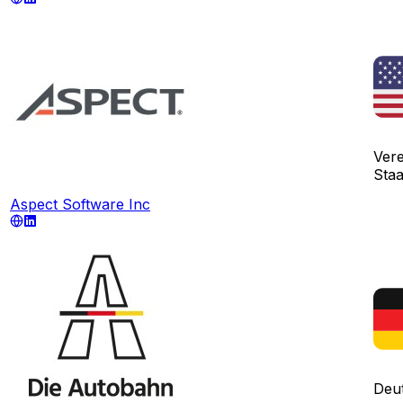
Vere
Sta
Aspect Software Inc
Deu