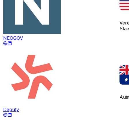
Vere
Sta
NEOGOV
Aust
Deputy