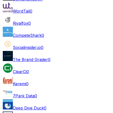
WordTail
0
Rivalfox
0
CompeteShark
0
Socialinsider.io
0
The Brand Grader
0
ClearCi
0
Keremi
0
7Park Data
0
Deep Dive Duck
0