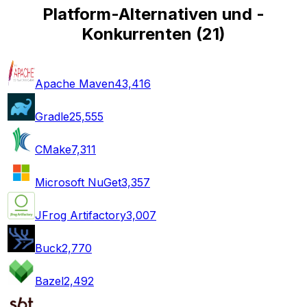
Platform-Alternativen und -
Konkurrenten
(
21
)
Apache Maven
43,416
Gradle
25,555
CMake
7,311
Microsoft NuGet
3,357
JFrog Artifactory
3,007
Buck
2,770
Bazel
2,492