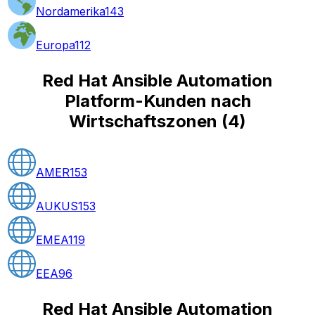
Nordamerika
143
Europa
112
Red Hat Ansible Automation
Platform-Kunden nach
Wirtschaftszonen
(
4
)
AMER
153
AUKUS
153
EMEA
119
EEA
96
Red Hat Ansible Automation