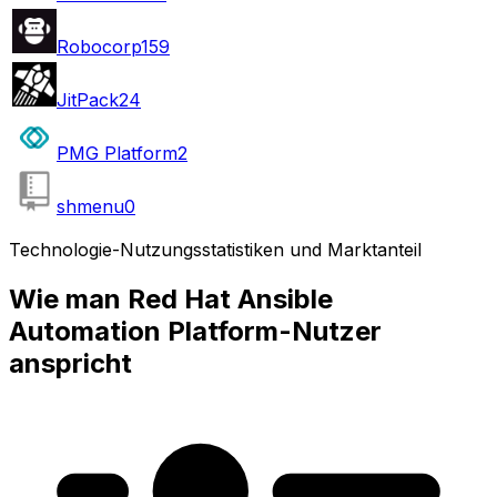
Robocorp
159
JitPack
24
PMG Platform
2
shmenu
0
Technologie-Nutzungsstatistiken und Marktanteil
Wie man Red Hat Ansible
Automation Platform-Nutzer
anspricht