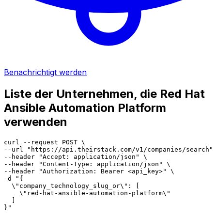
Benachrichtigt werden
Liste der Unternehmen, die Red Hat
Ansible Automation Platform
verwenden
curl --request POST \

--url "https://api.theirstack.com/v1/companies/search" 
--header "Accept: application/json" \

--header "Content-Type: application/json" \

--header "Authorization: Bearer <api_key>" \

-d "{

  \"company_technology_slug_or\": [

    \"red-hat-ansible-automation-platform\"

  ]

}"