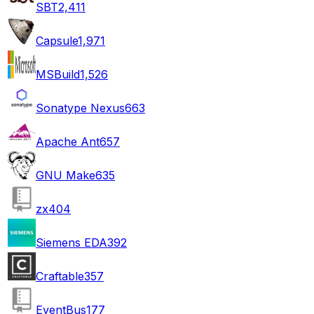
SBT
2,411
Capsule
1,971
MSBuild
1,526
Sonatype Nexus
663
Apache Ant
657
GNU Make
635
zx
404
Siemens EDA
392
Craftable
357
EventBus
177