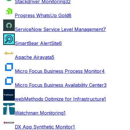
Stackdriver Monitoring
32
Progress WhatsUp Gold
8
ServiceNow Service Level Management
7
SmartBear AlertSite
6
Apache Airavata
5
Micro Focus Business Process Monitor
4
Micro Focus Business Availability Center
3
webMethods Optimize for Infrastructure
1
Watchman Monitoring
1
DX App Synthetic Monitor
1