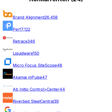
Brand Alignment
26,458
Perf
7,122
Retrace
346
Liquidware
150
Micro Focus SiteScope
48
Akamai mPulse
47
Ab Initio Control>Center
44
Riverbed SteelCentral
39