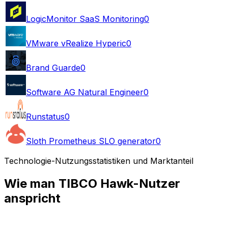
LogicMonitor SaaS Monitoring
0
VMware vRealize Hyperic
0
Brand Guarde
0
Software AG Natural Engineer
0
Runstatus
0
Sloth Prometheus SLO generator
0
Technologie-Nutzungsstatistiken und Marktanteil
Wie man TIBCO Hawk-Nutzer
anspricht