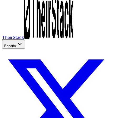
TheirStack
Español